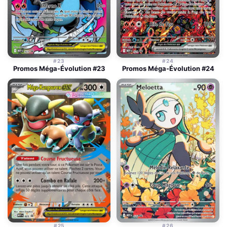
#23
#24
Promos Méga-Évolution #23
Promos Méga-Évolution #24
#25
#26