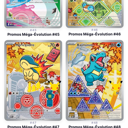
#46
#45
Promos Méga-Évolution #46
Promos Méga-Évolution #45
#47
#48
Promos Méga-Évolution #47
Promos Méga-Évolution #48