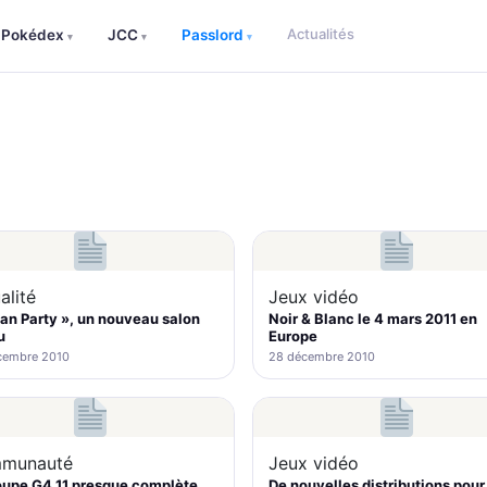
Actualités
Pokédex
JCC
Passlord
▾
▾
▾
alité
Jeux vidéo
an Party », un nouveau salon
Noir & Blanc le 4 mars 2011 en
u
Europe
cembre 2010
28 décembre 2010
munauté
Jeux vidéo
oupe G4.11 presque complète
De nouvelles distributions pour