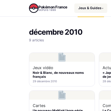
Aller au contenu
Pokémon France
Jeux & Guides
▾
DEPUIS 1999
décembre 2010
9 articles
Jeux vidéo
Actu
Noir & Blanc, de nouveaux noms
« Jap
français
de je
29 décembre 2010
28 dé
Cartes
Com
Un nouveau MaNiak! hors-série
La C