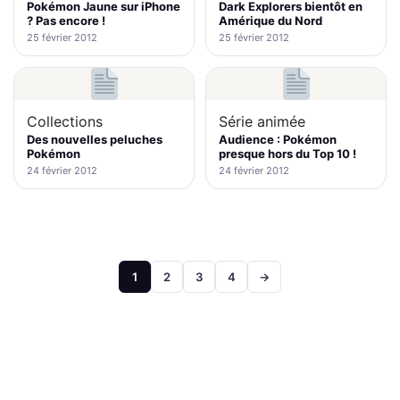
Pokémon Jaune sur iPhone
Dark Explorers bientôt en
? Pas encore !
Amérique du Nord
25 février 2012
25 février 2012
Collections
Série animée
Des nouvelles peluches
Audience : Pokémon
Pokémon
presque hors du Top 10 !
24 février 2012
24 février 2012
Pagination
1
2
3
4
→
des
publications