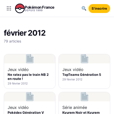
Aller au contenu
Pokémon France
S'inscrire
DEPUIS 1999
février 2012
79 articles
Jeux vidéo
Jeux vidéo
Ne ratez pas le train NB 2
TopTeams Génération 5
en route !
29 février 2012
29 février 2012
Jeux vidéo
Série animée
Pokédex Génération V
Kyurem Noir et Kyurem