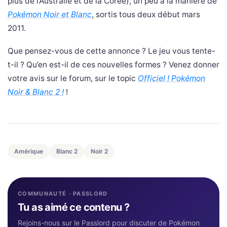
plus de l’Australie et de la Corée), un peu à la manière de
Pokémon Noir et Blanc
, sortis tous deux début mars
2011.
Que pensez-vous de cette annonce ? Le jeu vous tente-
t-il ? Qu’en est-il de ces nouvelles formes ? Venez donner
votre avis sur le forum, sur le topic
Officiel ! Pokémon
Noir & Blanc 2 !
!
Amérique
Blanc 2
Noir 2
COMMUNAUTÉ · PASSLORD
Tu as aimé ce contenu ?
Rejoins-nous sur le Passlord pour discuter de Pokémon