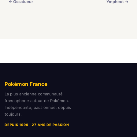
← Ossatueur
Ymphect →
Pokémon France
La plus ancienne communauté
francophone autour de Pokémon.
Indépendante, passionnée, depuis
toujours.
DEPUIS 1999 · 27 ANS DE PASSION