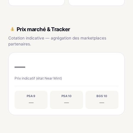
Prix marché & Tracker
Cotation indicative — agrégation des marketplaces
partenaires.
—
Prix indicatif (état Near Mint)
PSA 9
PSA 10
BGS 10
—
—
—