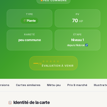
PEU COMMUNE
TYPE
PV
70
Plante
HP
RARETÉ
ÉTAPE
peu commune
Niveau 1
depuis Nidoran
★
★
★
★
★
—
/10
ÉVALUATION À VENIR
ersions
Cartes similaires
Méta-jeu
Prix & marché
Illustrat
Identité de la carte