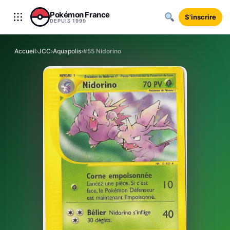
Aller au contenu
Pokémon France
S'inscrire
DEPUIS 1999
Accueil
›
JCC
›
Aquapolis
›
#55 Nidorino