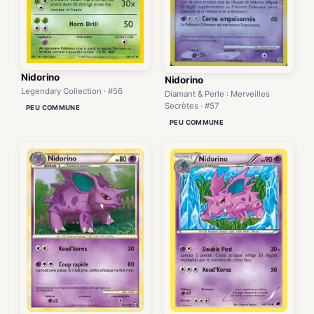
Nidorino
Nidorino
Legendary Collection · #56
Diamant & Perle : Merveilles
Secrètes · #57
PEU COMMUNE
PEU COMMUNE