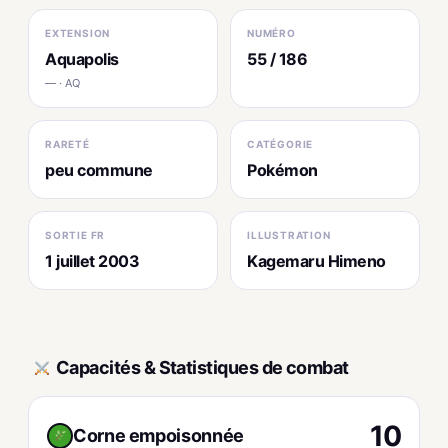
EXTENSION
NUMÉRO
Aquapolis
55 / 186
— · AQ
RARETÉ
CATÉGORIE
peu commune
Pokémon
SORTIE FR
ILLUSTRATION
1 juillet 2003
Kagemaru Himeno
Capacités & Statistiques de combat
10
Corne empoisonnée