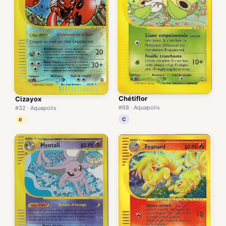
Chétiflor
Cizayox
#68 · Aquapolis
#32 · Aquapolis
C
R