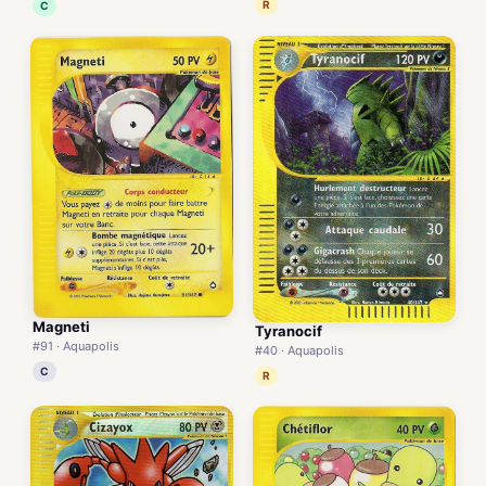
R
C
Magneti
Tyranocif
#91 · Aquapolis
#40 · Aquapolis
C
R