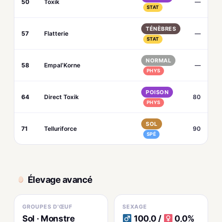
50
Toxik
—
STAT
TÉNÈBRES
57
Flatterie
—
STAT
NORMAL
58
Empal’Korne
—
PHYS
POISON
64
Direct Toxik
80
PHYS
SOL
71
Telluriforce
90
SPÉ
Élevage avancé
GROUPES D'ŒUF
SEXAGE
Sol · Monstre
100,0 /
0,0%