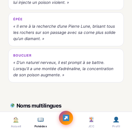
lui injecte un poison violent. »
ÉPÉE
« Il erre à la recherche d’une Pierre Lune, brisant tous
les rochers sur son passage avec sa corne plus solide
qu’un diamant. »
BOUCLIER
« D’un naturel nerveux, il est prompt à se battre.
Lorsqu’il a une montée d’adrénaline, la concentration
de son poison augmente. »
Noms multilingues
FRANÇAIS
ENGLISH
Nidorino
Nidorino
Accueil
Pokédex
JCC
Profil