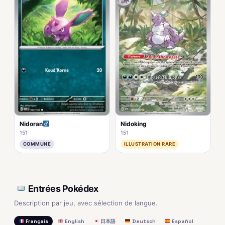
Nidoran
Nidoking
151
151
COMMUNE
ILLUSTRATION RARE
Entrées Pokédex
Description par jeu, avec sélection de langue.
Français
English
日本語
Deutsch
Español