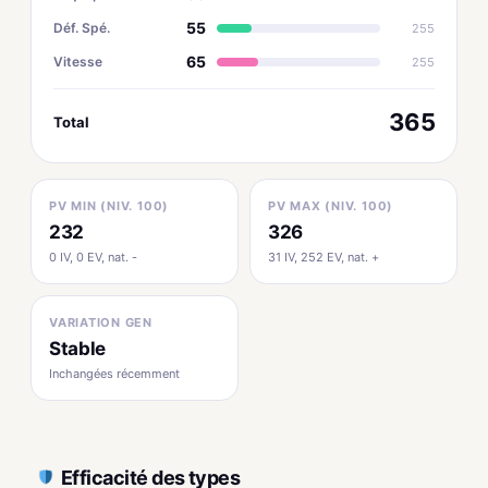
55
Déf. Spé.
255
65
Vitesse
255
365
Total
PV MIN (NIV. 100)
PV MAX (NIV. 100)
232
326
0 IV, 0 EV, nat. -
31 IV, 252 EV, nat. +
VARIATION GEN
Stable
Inchangées récemment
Efficacité des types