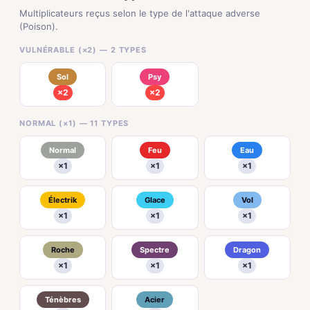
Multiplicateurs reçus selon le type de l'attaque adverse
(Poison).
VULNÉRABLE (×2) — 2 TYPES
Sol
Psy
×2
×2
NORMAL (×1) — 11 TYPES
Normal
Feu
Eau
×1
×1
×1
Électrik
Glace
Vol
×1
×1
×1
Roche
Spectre
Dragon
×1
×1
×1
Ténèbres
Acier