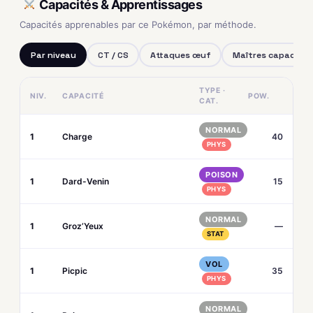
Capacités & Apprentissages
Capacités apprenables par ce Pokémon, par méthode.
Par niveau
CT / CS
Attaques œuf
Maîtres capacités
TYPE ·
NIV.
CAPACITÉ
POW.
CAT.
NORMAL
1
Charge
40
PHYS
POISON
1
Dard-Venin
15
PHYS
NORMAL
1
Groz’Yeux
—
STAT
VOL
1
Picpic
35
PHYS
NORMAL