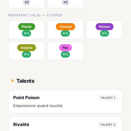
×1
×1
RÉSISTANT (×0,5) — 5 TYPES
Plante
Combat
Poison
×½
×½
×½
Insecte
Fée
×½
×½
Talents
Point Poison
TALENT 1
Empoisonne quand touché.
Rivalité
TALENT 2