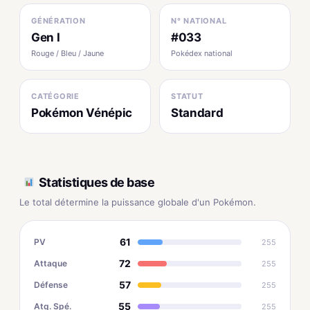
GÉNÉRATION
N° NATIONAL
Gen I
#033
Rouge / Bleu / Jaune
Pokédex national
CATÉGORIE
STATUT
Pokémon Vénépic
Standard
Statistiques de base
Le total détermine la puissance globale d'un Pokémon.
61
PV
255
72
Attaque
255
57
Défense
255
55
Atq. Spé.
255