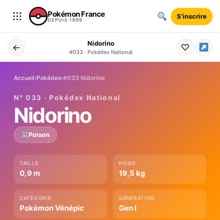
Aller au contenu
Pokémon France
S'inscrire
DEPUIS 1999
Nidorino
←
♡
#033 · Pokédex National
Accueil
›
Pokédex
›
#033 Nidorino
N° 033 · Pokédex National
Nidorino
Poison
TAILLE
POIDS
0,9 m
19,5 kg
CATÉGORIE
GÉNÉRATION
Pokémon Vénépic
Gen I