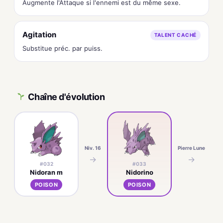
Augmente l'Attaque si l'ennemi est du même sexe.
Agitation
TALENT CACHÉ
Substitue préc. par puiss.
Chaîne d'évolution
Niv. 16
Pierre Lune
→
→
#032
#033
Nidoran m
Nidorino
POISON
POISON