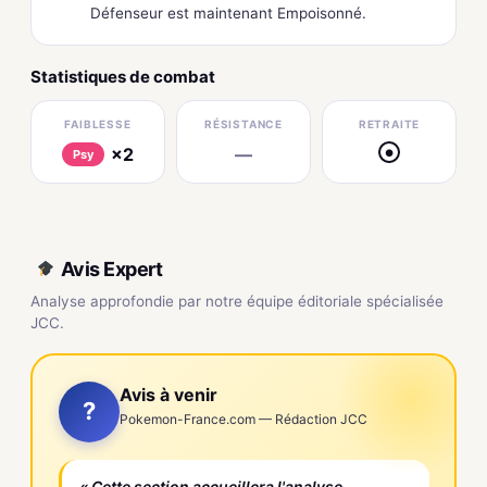
Défenseur est maintenant Empoisonné.
Statistiques de combat
FAIBLESSE
RÉSISTANCE
RETRAITE
×2
—
●
Psy
Avis Expert
Analyse approfondie par notre équipe éditoriale spécialisée
JCC.
Avis à venir
?
Pokemon-France.com — Rédaction JCC
« Cette section accueillera l'analyse