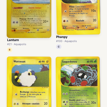
Phanpy
Lanturn
#100 · Aquapolis
#21 · Aquapolis
C
R