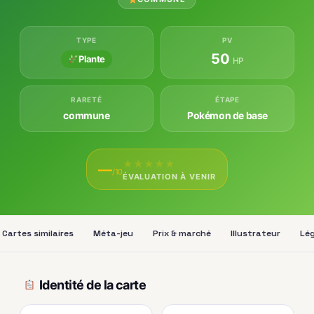
TYPE
PV
50
Plante
HP
RARETÉ
ÉTAPE
commune
Pokémon de base
★
★
★
★
★
—
/10
ÉVALUATION À VENIR
Cartes similaires
Méta-jeu
Prix & marché
Illustrateur
Lég
Identité de la carte