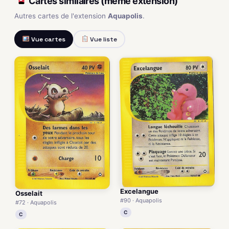
Cartes similaires (même extension)
Autres cartes de l'extension
Aquapolis
.
Vue cartes
Vue liste
Excelangue
Osselait
#90 · Aquapolis
#72 · Aquapolis
C
C