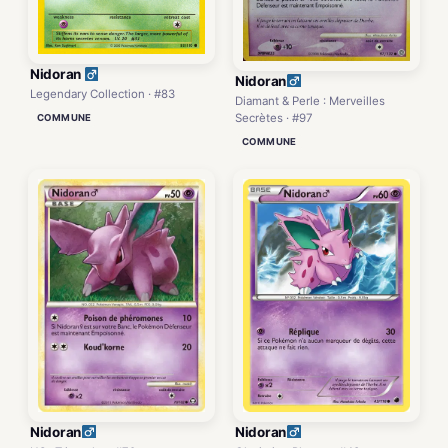
Nidoran
Nidoran
Legendary Collection · #83
Diamant & Perle : Merveilles
Secrètes · #97
COMMUNE
COMMUNE
Nidoran
Nidoran