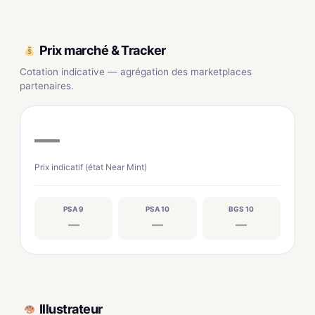
Prix marché & Tracker
Cotation indicative — agrégation des marketplaces
partenaires.
—
Prix indicatif (état Near Mint)
PSA 9
PSA 10
BGS 10
—
—
—
Illustrateur