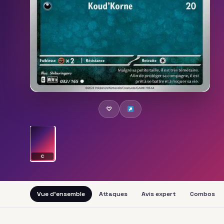
♡
C
Vue d'ensemble
Attaques
Avis expert
Combos