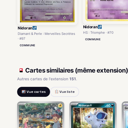
Nidoran
Nidoran
HS : Triomphe · #70
Diamant & Perle : Merveilles Secrètes
· #97
COMMUNE
COMMUNE
Cartes similaires (même extension
Autres cartes de l'extension
151
.
Vue cartes
Vue liste