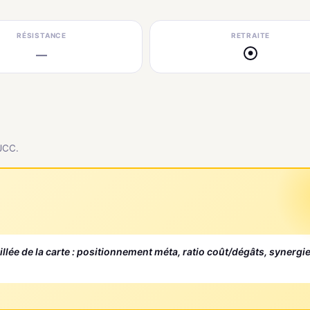
RÉSISTANCE
RETRAITE
—
●
 JCC.
aillée de la carte : positionnement méta, ratio coût/dégâts, synergi