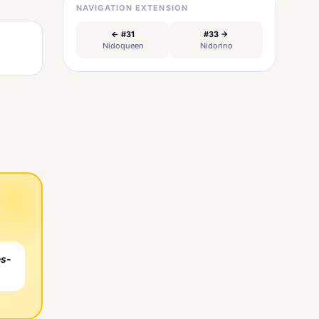
NAVIGATION EXTENSION
← #31
#33 →
Nidoqueen
Nidorino
es-