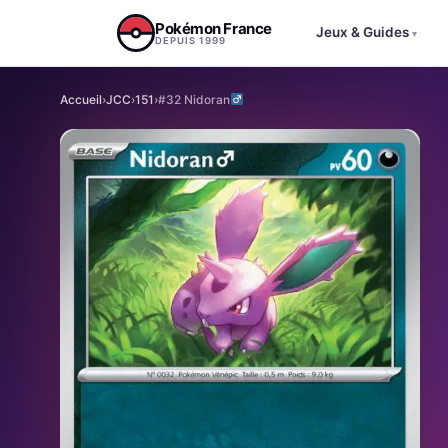
Aller au contenu
Pokémon France
Jeux & Guides
▾
DEPUIS 1999
Accueil
›
JCC
›
151
›
#32 Nidoran