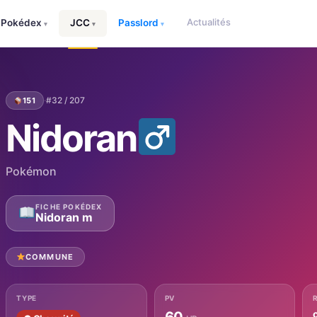
Actualités
Pokédex
JCC
Passlord
▾
▾
▾
·
#32 / 207
151
Nidoran
Pokémon
FICHE POKÉDEX
Nidoran m
COMMUNE
TYPE
PV
60