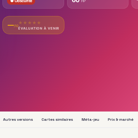
● Obscurité
HP
★
★
★
★
★
—
/10
ÉVALUATION À VENIR
Autres versions
Cartes similaires
Méta-jeu
Prix & marché