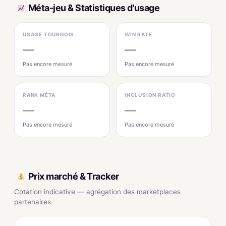
Méta-jeu & Statistiques d'usage
USAGE TOURNOIS
WIN RATE
—
—
Pas encore mesuré
Pas encore mesuré
RANK MÉTA
INCLUSION RATIO
—
—
Pas encore mesuré
Pas encore mesuré
Prix marché & Tracker
Cotation indicative — agrégation des marketplaces
partenaires.