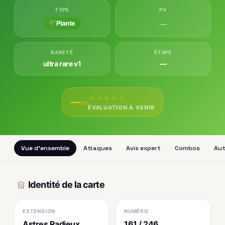
TYPE
PV
Plante
—
RARETÉ
ÉTAPE
ultra rare v1
—
★
★
★
★
★
—
/10
ÉVALUATION À VENIR
Vue d'ensemble
Attaques
Avis expert
Combos
Aut
Identité de la carte
EXTENSION
NUMÉRO
Astres Radieux
161 / 246