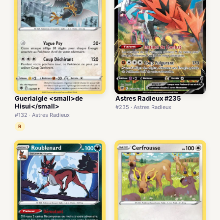
Gueriaigle <small>de
Astres Radieux #235
Hisui</small>
#235 · Astres Radieux
#132 · Astres Radieux
R