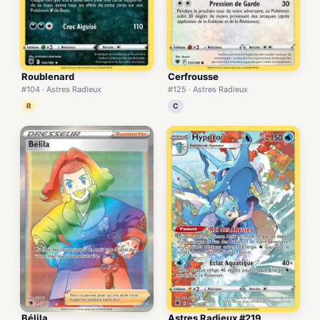
Roublenard
Cerfrousse
#104 · Astres Radieux
#125 · Astres Radieux
R
C
Bélila
Astres Radieux #219