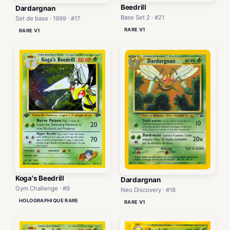
Beedrill
Dardargnan
Base Set 2 · #21
Set de base · 1999 · #17
RARE V1
RARE V1
Koga's Beedrill
Dardargnan
Gym Challenge · #9
Neo Discovery · #18
HOLOGRAPHIQUE RARE
RARE V1