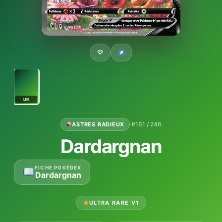
♡
UR
·
#161 / 246
ASTRES RADIEUX
Dardargnan
FICHE POKÉDEX
Dardargnan
ULTRA RARE V1