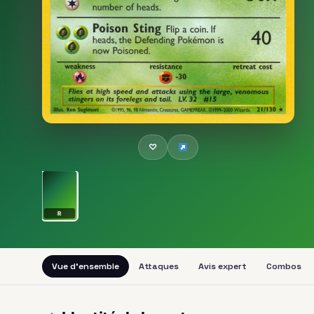
♡
R
Vue d'ensemble
Attaques
Avis expert
Combos