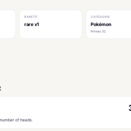
RARETÉ
CATÉGORIE
rare v1
Pokémon
Niveau 32
t
 number of heads.