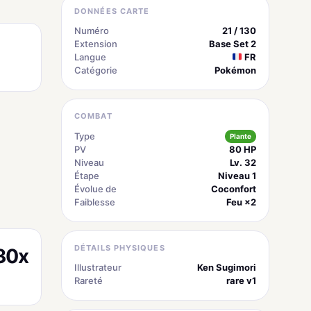
DONNÉES CARTE
Numéro
21 / 130
Extension
Base Set 2
Langue
FR
Catégorie
Pokémon
COMBAT
Type
Plante
PV
80 HP
Niveau
Lv. 32
Étape
Niveau 1
Évolue de
Coconfort
Faiblesse
Feu ×2
DÉTAILS PHYSIQUES
30x
Illustrateur
Ken Sugimori
Rareté
rare v1