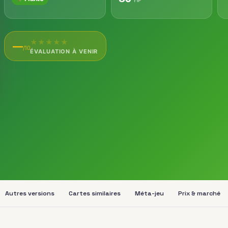
★
★
★
★
★
—
/10
ÉVALUATION À VENIR
Autres versions
Cartes similaires
Méta-jeu
Prix & marché