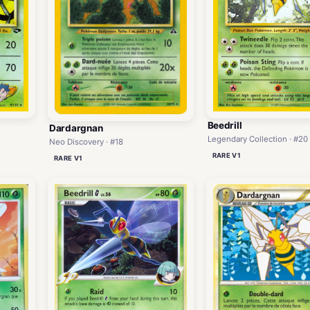
Beedrill
Dardargnan
Legendary Collection · #20
Neo Discovery · #18
RARE V1
RARE V1