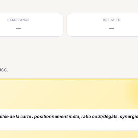
RÉSISTANCE
RETRAITE
—
—
 JCC.
aillée de la carte : positionnement méta, ratio coût/dégâts, synergi