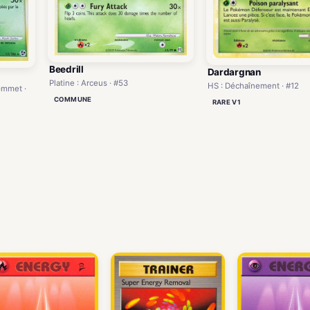
Beedrill
Dardargnan
Platine : Arceus · #53
HS : Déchaînement · #12
ommet ·
COMMUNE
RARE V1
)