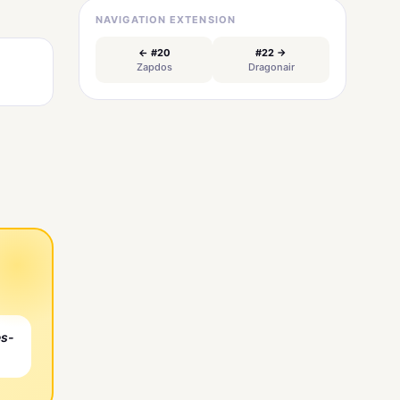
NAVIGATION EXTENSION
← #20
#22 →
Zapdos
Dragonair
es-