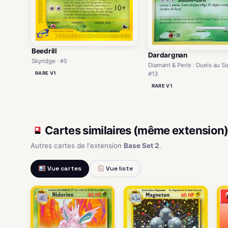
Beedrill
Dardargnan
Skyridge · #5
Diamant & Perle : Duels au S
#13
RARE V1
RARE V1
Cartes similaires (même extension
Autres cartes de l'extension
Base Set 2
.
Vue cartes
Vue liste