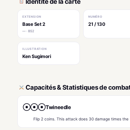
Identité de la carte
EXTENSION
NUMÉRO
Base Set 2
21 / 130
— · BS2
ILLUSTRATION
Ken Sugimori
Capacités & Statistiques de comba
Twineedle
●
●
●
Flip 2 coins. This attack does 30 damage times the