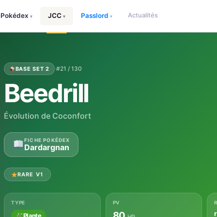
Actualités
Pokédex
JCC
Passlord
▾
▾
▾
·
#21 / 130
BASE SET 2
Beedrill
Évolution de Coconfort
FICHE POKÉDEX
Dardargnan
RARE V1
TYPE
PV
80
Plante
HP