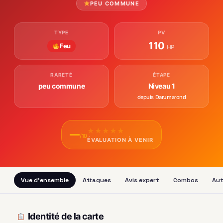
PEU COMMUNE
TYPE
PV
110
Feu
HP
RARETÉ
ÉTAPE
peu commune
Niveau 1
depuis Darumarond
★
★
★
★
★
—
/10
ÉVALUATION À VENIR
Vue d'ensemble
Attaques
Avis expert
Combos
Aut
Identité de la carte