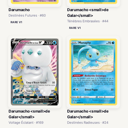
Darumacho
Darumacho <small>de
Galar</small>
Destinées Futures · #60
Ténèbres Embrasées · #44
RARE V1
RARE V1
Darumacho <small>de
Darumacho <small>de
Galar</small>
Galar</small>
Voltage Éclatant · #169
Destinées Radieuses · #24