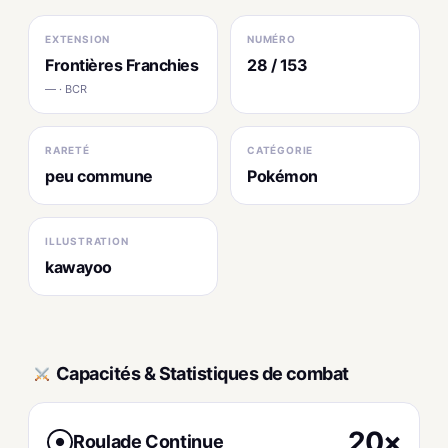
EXTENSION
NUMÉRO
Frontières Franchies
28 / 153
— · BCR
RARETÉ
CATÉGORIE
peu commune
Pokémon
ILLUSTRATION
kawayoo
Capacités & Statistiques de combat
20×
Roulade Continue
●