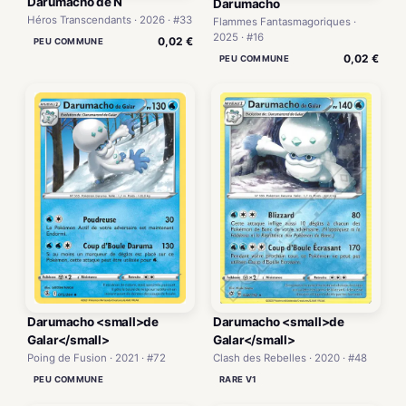
Darumacho de N
Darumacho
Héros Transcendants · 2026 · #33
Flammes Fantasmagoriques ·
2025 · #16
0,02 €
PEU COMMUNE
0,02 €
PEU COMMUNE
Darumacho <small>de
Darumacho <small>de
Galar</small>
Galar</small>
Poing de Fusion · 2021 · #72
Clash des Rebelles · 2020 · #48
PEU COMMUNE
RARE V1