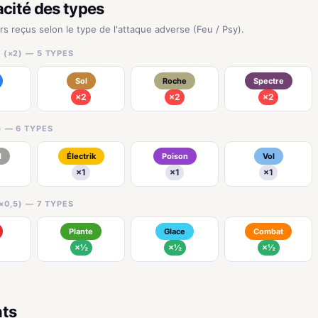
acité des types
rs reçus selon le type de l'attaque adverse (Feu / Psy).
 (×2) — 5 TYPES
Sol
Roche
Spectre
×2
×2
×2
) — 6 TYPES
l
Électrik
Poison
Vol
×1
×1
×1
×0,5) — 7 TYPES
Plante
Glace
Combat
×½
×½
×½
nts