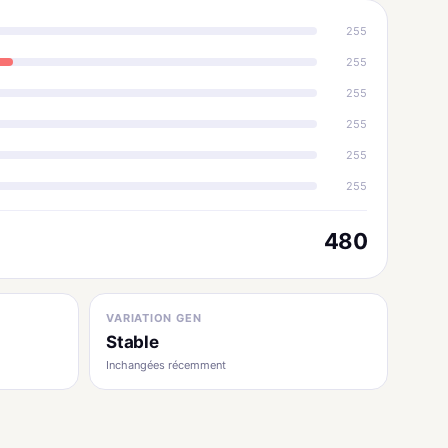
255
255
255
255
255
255
480
VARIATION GEN
Stable
Inchangées récemment