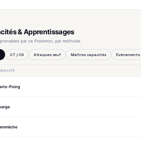
cités & Apprentissages
pprenables par ce Pokémon, par méthode.
u
CT / CS
Attaques œuf
Maîtres capacités
Événements
APACITÉ
arto-Poing
harge
lammèche