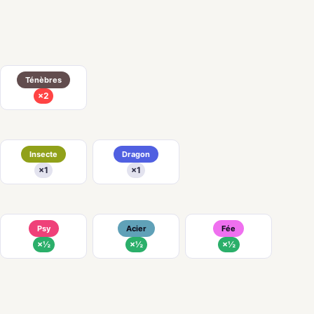
Ténèbres
×2
Insecte
Dragon
×1
×1
Psy
Acier
Fée
×½
×½
×½