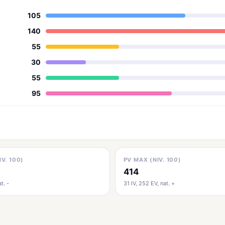
105
140
55
30
55
95
IV. 100)
PV MAX (NIV. 100)
414
t. -
31 IV, 252 EV, nat. +