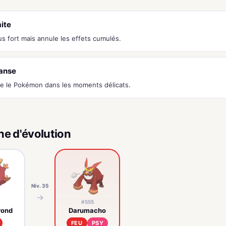
ite
us fort mais annule les effets cumulés.
anse
e le Pokémon dans les moments délicats.
ne d'évolution
Niv. 35
→
#555
rond
Darumacho
FEU
PSY