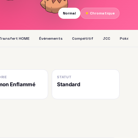
Normal
★
Chromatique
Transfert HOME
Événements
Compétitif
JCC
Pokédex
RIE
STATUT
mon Enflammé
Standard