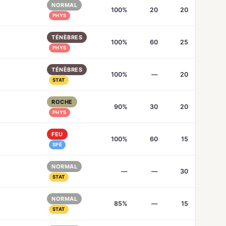
NORMAL
100%
20
20
PHYS
TÉNÈBRES
100%
60
25
PHYS
TÉNÈBRES
100%
—
20
STAT
ROCHE
90%
30
20
PHYS
FEU
100%
60
15
SPÉ
NORMAL
—
—
30
STAT
NORMAL
85%
—
15
STAT