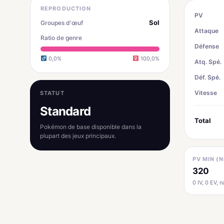
REPRODUCTION
PV
Sol
Groupes d'œuf
Attaque
Ratio de genre
Défense
0,0%
100,0%
Atq. Spé.
Déf. Spé.
Vitesse
STATUT
Standard
Total
Pokémon de base disponible dans la
plupart des jeux principaux.
PV MIN (N
320
0 IV, 0 EV, na