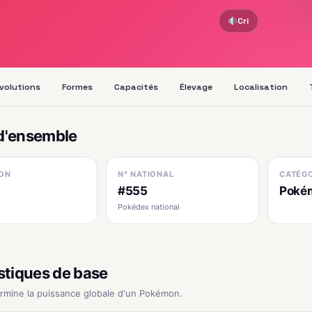
Cri
volutions
Formes
Capacités
Élevage
Localisation
d'ensemble
ON
N° NATIONAL
CATÉGO
#555
Poké
Pokédex national
stiques de base
ermine la puissance globale d'un Pokémon.