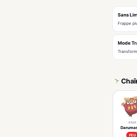
Sans Lim
Frappe pl
Mode Tr
Transform
Chaî
#554
Daruma
FEU