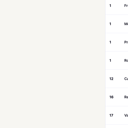
1
Fr
1
M
1
P
1
R
12
Ca
16
R
17
Va