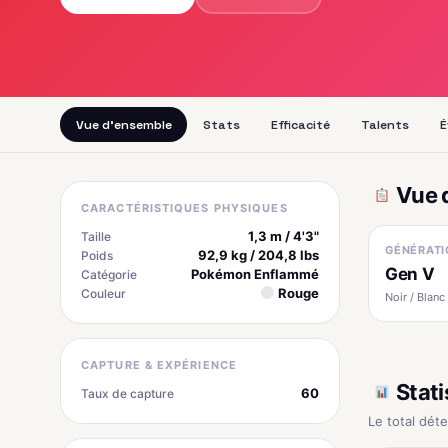
Vue d'ensemble
Stats
Efficacité
Talents
É
Vue 
CARACTÉRISTIQUES PHYSIQUES
1,3 m / 4'3"
Taille
GÉNÉRATI
92,9 kg / 204,8 lbs
Poids
Gen V
Pokémon Enflammé
Catégorie
Rouge
Couleur
Noir / Blanc
CAPTURE & EXPÉRIENCE
Stati
60
Taux de capture
Le total dét