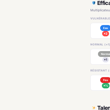
Effic
Multiplicateu
VULNÉRABLE
Eau
×2
NORMAL (×1
Norma
×1
RÉSISTANT (
Feu
×½
Tale