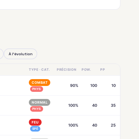
À l'évolution
TYPE · CAT.
PRÉCISION
POW.
PP
COMBAT
90%
100
10
PHYS
NORMAL
100%
40
35
PHYS
FEU
100%
40
25
SPÉ