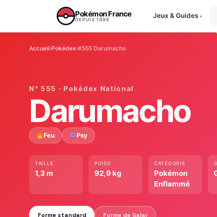
Aller au contenu
Pokémon France
Jeux & Guides
▾
DEPUIS 1999
Accueil
›
Pokédex
›
#555 Darumacho
N° 555 · Pokédex National
Darumacho
Feu
Psy
TAILLE
POIDS
CATÉGORIE
1,3 m
92,9 kg
Pokémon
Enflammé
Forme standard
Forme de Galar