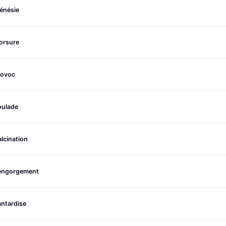
énésie
orsure
rovoc
oulade
lcination
engorgement
ntardise