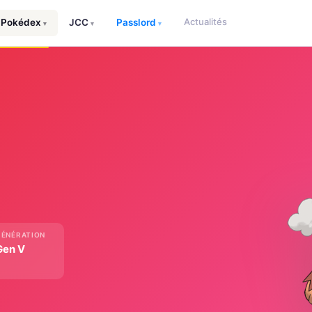
Actualités
Pokédex
JCC
Passlord
▾
▾
▾
GÉNÉRATION
Gen V