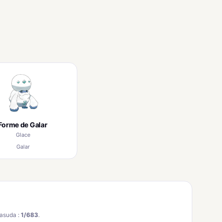
Forme de Galar
Glace
Galar
asuda :
1/683
.