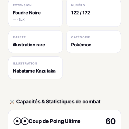
EXTENSION
NUMÉRO
Foudre Noire
122 / 172
— · BLK
RARETÉ
CATÉGORIE
illustration rare
Pokémon
ILLUSTRATION
Nabatame Kazutaka
Capacités & Statistiques de combat
60
Coup de Poing Ultime
●
●