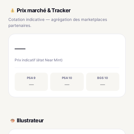
Prix marché & Tracker
Cotation indicative — agrégation des marketplaces
partenaires.
—
Prix indicatif (état Near Mint)
PSA 9
PSA 10
BGS 10
—
—
—
Illustrateur