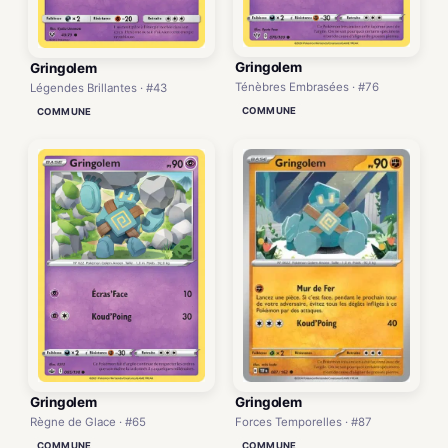
Gringolem
Gringolem
Ténèbres Embrasées · #76
Légendes Brillantes · #43
COMMUNE
COMMUNE
Gringolem
Gringolem
Forces Temporelles · #87
Règne de Glace · #65
COMMUNE
COMMUNE