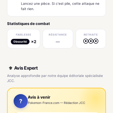
Lancez une pièce. Si c'est pile, cette attaque ne
fait rien.
Statistiques de combat
FAIBLESSE
RÉSISTANCE
RETRAITE
×2
—
●
●
●
Obscurité
Avis Expert
Analyse approfondie par notre équipe éditoriale spécialisée
JCC.
Avis à venir
?
Pokemon-France.com — Rédaction JCC