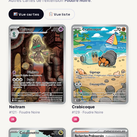
Autres cartes de l'extension
Foudre Noire
.
Vue cartes
Vue liste
Neitram
Crabicoque
#121 · Foudre Noire
#129 · Foudre Noire
IR
IR