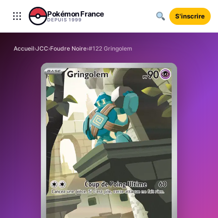
Aller au contenu
Pokémon France
S'inscrire
DEPUIS 1999
Accueil
›
JCC
›
Foudre Noire
›
#122 Gringolem