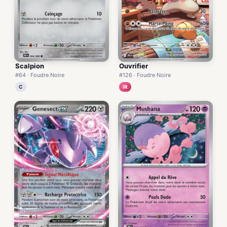
Scalpion
Ouvrifier
#64 · Foudre Noire
#126 · Foudre Noire
C
IR