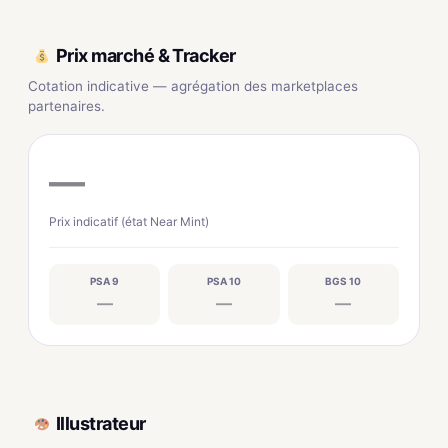
Prix marché & Tracker
Cotation indicative — agrégation des marketplaces
partenaires.
—
Prix indicatif (état Near Mint)
PSA 9
PSA 10
BGS 10
—
—
—
Illustrateur