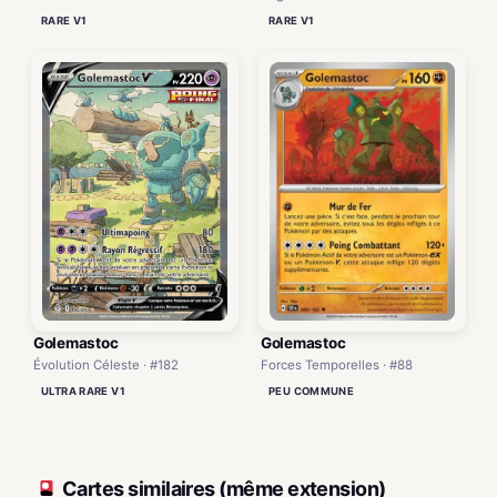
RARE V1
RARE V1
Golemastoc
Golemastoc
Forces Temporelles · #88
Évolution Céleste · #182
PEU COMMUNE
ULTRA RARE V1
Cartes similaires (même extension)