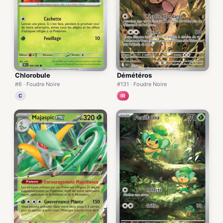
Chlorobule
Démétéros
#6 · Foudre Noire
#131 · Foudre Noire
C
IR