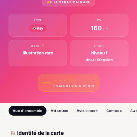
ILLUSTRATION RARE
TYPE
PV
160
Psy
HP
RARETÉ
ÉTAPE
illustration rare
Niveau 1
depuis Gringolem
★
★
★
★
★
—
/10
ÉVALUATION À VENIR
Vue d'ensemble
Attaques
Avis expert
Combos
Aut
Identité de la carte