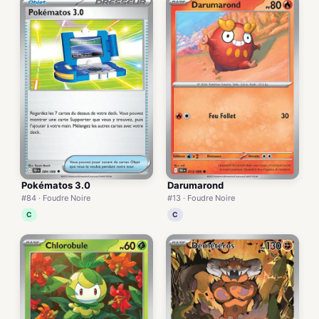
Pokématos 3.0
Darumarond
#84 · Foudre Noire
#13 · Foudre Noire
C
C