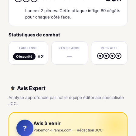
Lancez 2 pièces. Cette attaque inflige 80 dégâts
pour chaque côté face.
Statistiques de combat
FAIBLESSE
RÉSISTANCE
RETRAITE
×2
—
●
●
●
●
Obscurité
Avis Expert
Analyse approfondie par notre équipe éditoriale spécialisée
JCC.
Avis à venir
?
Pokemon-France.com — Rédaction JCC