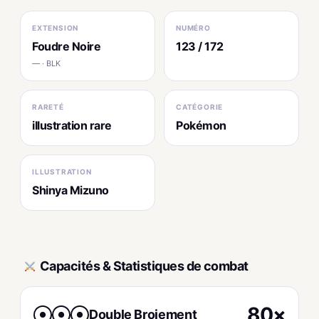
EXTENSION
NUMÉRO
Foudre Noire
123 / 172
— · BLK
RARETÉ
CATÉGORIE
illustration rare
Pokémon
ILLUSTRATION
Shinya Mizuno
Capacités & Statistiques de combat
80×
Double Broiement
●
●
●