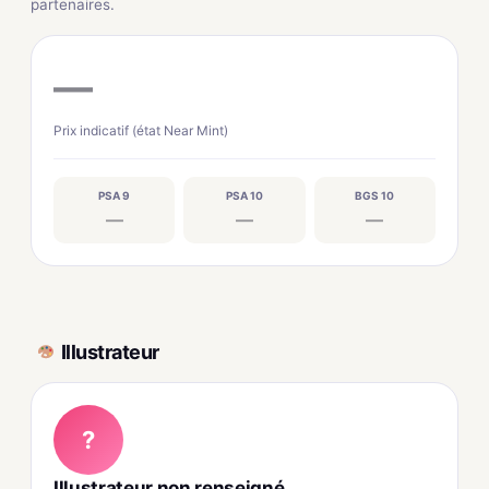
partenaires.
—
Prix indicatif (état Near Mint)
PSA 9
PSA 10
BGS 10
—
—
—
Illustrateur
?
Illustrateur non renseigné