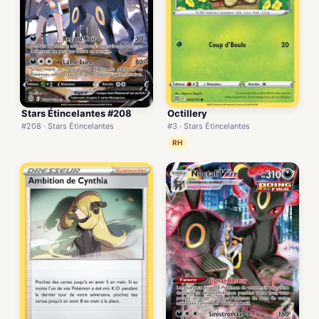
Stars Étincelantes #208
Octillery
#208 · Stars Étincelantes
#3 · Stars Étincelantes
RH