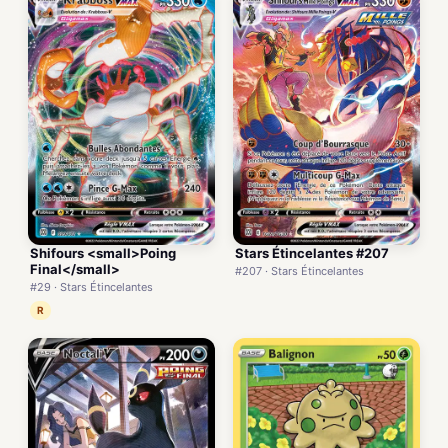
Shifours <small>Poing
Stars Étincelantes #207
Final</small>
#207 · Stars Étincelantes
#29 · Stars Étincelantes
R