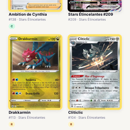
Ambition de Cynthia
Stars Étincelantes #209
#138 · Stars Étincelantes
#209 · Stars Étincelantes
C
Drakkarmin
Cliticlic
#113 · Stars Étincelantes
#104 · Stars Étincelantes
R
R