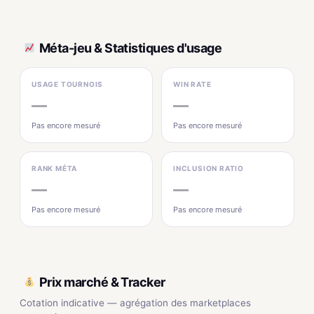
Méta-jeu & Statistiques d'usage
USAGE TOURNOIS
WIN RATE
—
—
Pas encore mesuré
Pas encore mesuré
RANK MÉTA
INCLUSION RATIO
—
—
Pas encore mesuré
Pas encore mesuré
Prix marché & Tracker
Cotation indicative — agrégation des marketplaces