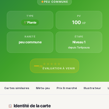
PEU COMMUNE
TYPE
PV
100
Plante
HP
RARETÉ
ÉTAPE
peu commune
Niveau 1
depuis Tortipouss
★
★
★
★
★
—
/10
ÉVALUATION À VENIR
Cartes similaires
Méta-jeu
Prix & marché
Illustrateur
Identité de la carte