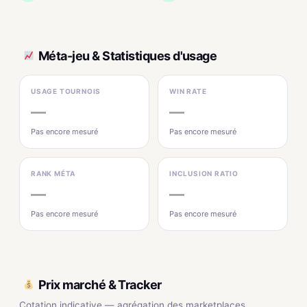
Méta-jeu & Statistiques d'usage
USAGE TOURNOIS
WIN RATE
—
—
Pas encore mesuré
Pas encore mesuré
RANK MÉTA
INCLUSION RATIO
—
—
Pas encore mesuré
Pas encore mesuré
Prix marché & Tracker
Cotation indicative — agrégation des marketplaces