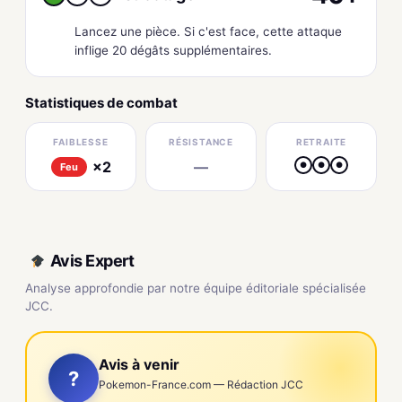
Lancez une pièce. Si c'est face, cette attaque
inflige 20 dégâts supplémentaires.
Statistiques de combat
FAIBLESSE
RÉSISTANCE
RETRAITE
×2
—
●
●
●
Feu
Avis Expert
Analyse approfondie par notre équipe éditoriale spécialisée
JCC.
Avis à venir
?
Pokemon-France.com — Rédaction JCC