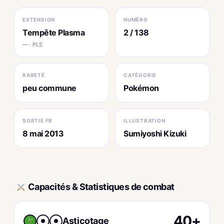
EXTENSION
NUMÉRO
Tempête Plasma
2 / 138
— · PLS
RARETÉ
CATÉGORIE
peu commune
Pokémon
SORTIE FR
ILLUSTRATION
8 mai 2013
Sumiyoshi Kizuki
Capacités & Statistiques de combat
40+
Asticotage
●
●