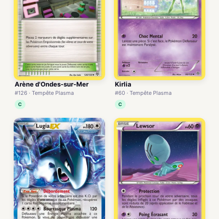
Arène d'Ondes-sur-Mer
Kirlia
#126 · Tempête Plasma
#60 · Tempête Plasma
C
C