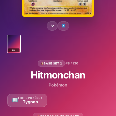
♡
RH
·
#8 / 130
BASE SET 2
Hitmonchan
Pokémon
FICHE POKÉDEX
Tygnon