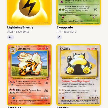
Lightning Energy
Exeggcute
#128 · Base Set 2
#74 · Base Set 2
AU
C
Arcanine
Snorlax