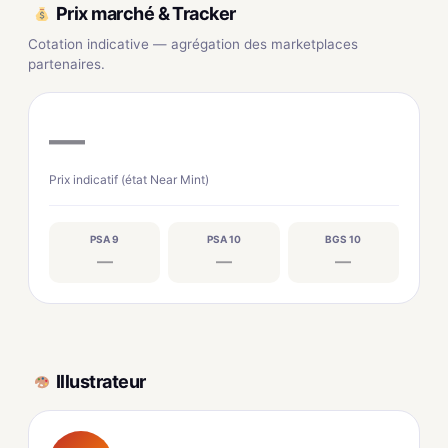
Prix marché & Tracker
Cotation indicative — agrégation des marketplaces
partenaires.
—
Prix indicatif (état Near Mint)
PSA 9
PSA 10
BGS 10
—
—
—
Illustrateur