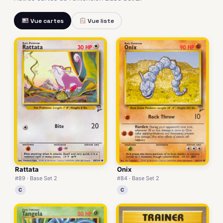
Vue cartes
Vue liste
Rattata
Onix
#89 · Base Set 2
#84 · Base Set 2
C
C