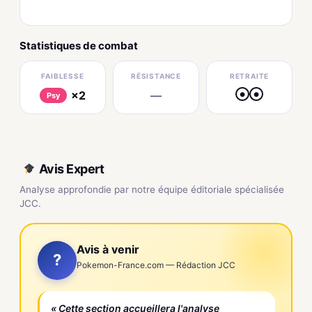
Statistiques de combat
FAIBLESSE
RÉSISTANCE
RETRAITE
×2
—
●
●
Psy
Avis Expert
Analyse approfondie par notre équipe éditoriale spécialisée
JCC.
Avis à venir
?
Pokemon-France.com — Rédaction JCC
« Cette section accueillera l'analyse