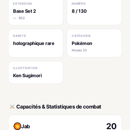
EXTENSION
NUMÉRO
Base Set 2
8 / 130
— · BS2
RARETÉ
CATÉGORIE
holographique rare
Pokémon
Niveau 33
ILLUSTRATION
Ken Sugimori
Capacités & Statistiques de combat
20
Jab