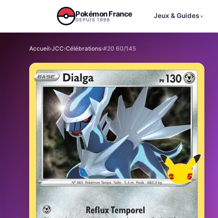
Aller au contenu
Pokémon France
Jeux & Guides
▾
DEPUIS 1999
Accueil
›
JCC
›
Célébrations
›
#20 60/145