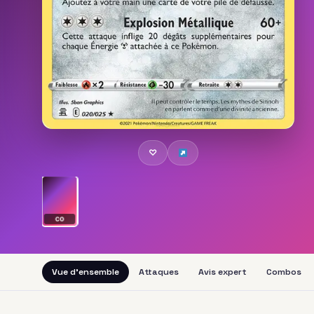
♡
CO
Vue d'ensemble
Attaques
Avis expert
Combos