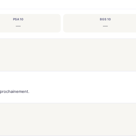
PSA 10
BGS 10
—
—
s prochainement.