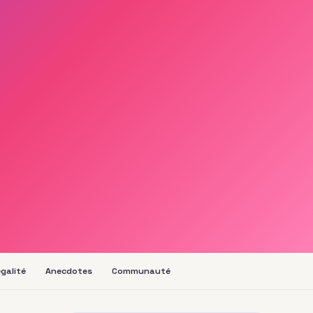
galité
Anecdotes
Communauté