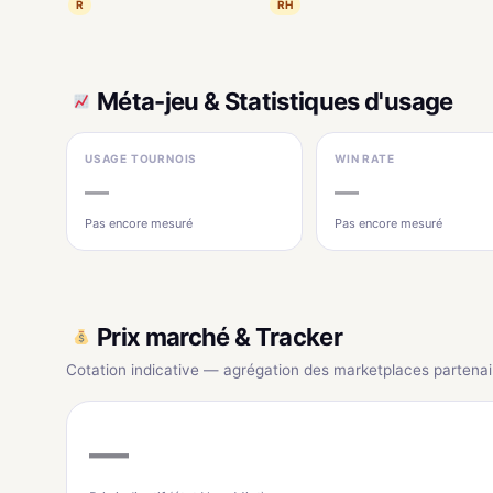
R
RH
Méta-jeu & Statistiques d'usage
USAGE TOURNOIS
WIN RATE
—
—
Pas encore mesuré
Pas encore mesuré
Prix marché & Tracker
Cotation indicative — agrégation des marketplaces partenai
—