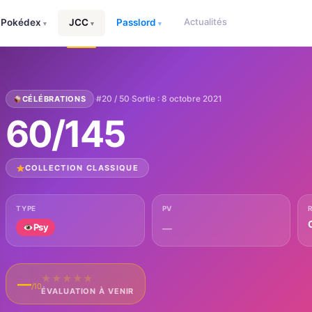
Actualités
Pokédex
JCC
Passlord
▾
▾
▾
·
#20 / 50
·
Sortie : 8 octobre 2021
CÉLÉBRATIONS
60/145
COLLECTION CLASSIQUE
TYPE
PV
Psy
—
★
★
★
★
★
—
/10
ÉVALUATION À VENIR