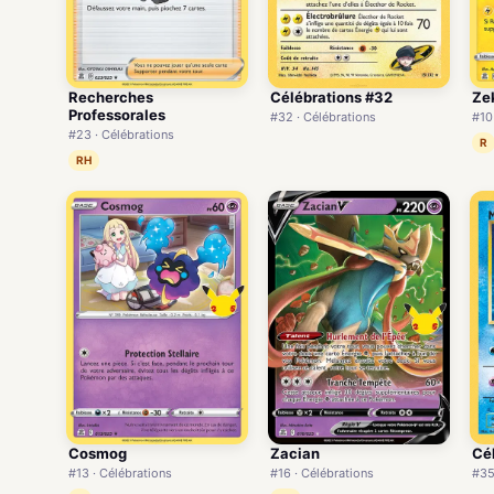
Recherches
Célébrations #32
Ze
Professorales
#32 · Célébrations
#10
#23 · Célébrations
R
RH
Cosmog
Zacian
Cé
#13 · Célébrations
#16 · Célébrations
#35