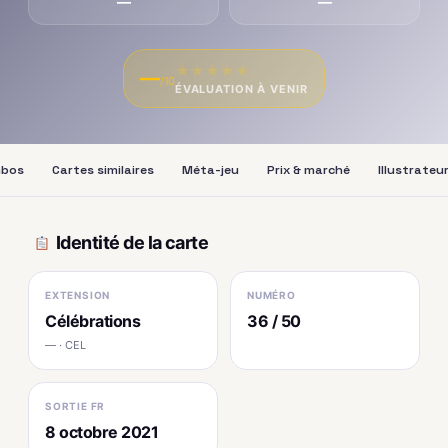
—
—
★
★
★
★
★
—
/10
ÉVALUATION À VENIR
bos
Cartes similaires
Méta-jeu
Prix & marché
Illustrateu
Identité de la carte
EXTENSION
NUMÉRO
Célébrations
36 / 50
— · CEL
SORTIE FR
8 octobre 2021