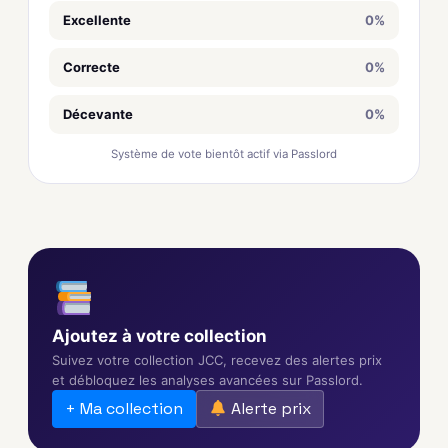
Excellente
0%
Correcte
0%
Décevante
0%
Système de vote bientôt actif via Passlord
Ajoutez à votre collection
Suivez votre collection JCC, recevez des alertes prix
et débloquez les analyses avancées sur Passlord.
+ Ma collection
Alerte prix