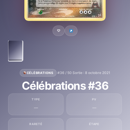
♡
·
#36 / 50
·
Sortie : 8 octobre 2021
CÉLÉBRATIONS
Célébrations #36
TYPE
PV
—
—
RARETÉ
ÉTAPE