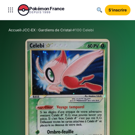
Aller au contenu
Pokémon France
S'inscrire
DEPUIS 1999
Accueil
›
JCC
›
EX : Gardiens de Cristal
›
#100 Celebi