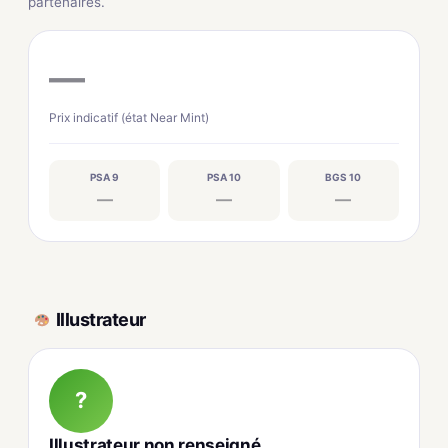
partenaires.
—
Prix indicatif (état Near Mint)
PSA 9
PSA 10
BGS 10
—
—
—
Illustrateur
?
Illustrateur non renseigné