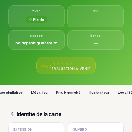
TYPE
PV
Plante
—
RARETÉ
ÉTAPE
holographique rare ☆
—
★
★
★
★
★
—
/10
ÉVALUATION À VENIR
es similaires
Méta-jeu
Prix & marché
Illustrateur
Légalit
Identité de la carte
EXTENSION
NUMÉRO