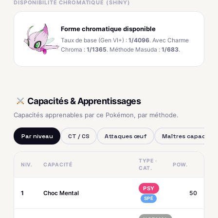
DISPONIBILITÉ CHROMATIQUE (SHINY)
Forme chromatique disponible
Taux de base (Gen VI+) :
1/4096
. Avec Charme
Chroma :
1/1365
. Méthode Masuda :
1/683
.
Capacités & Apprentissages
Capacités apprenables par ce Pokémon, par méthode.
Par niveau
CT / CS
Attaques œuf
Maîtres capacités
TYPE ·
NIV.
CAPACITÉ
POW.
CAT.
PSY
1
Choc Mental
50
SPÉ