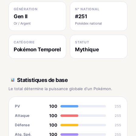
GÉNÉRATION
N° NATIONAL
Gen II
#251
Or / Argent
Pokédex national
CATÉGORIE
STATUT
Pokémon Temporel
Mythique
Statistiques de base
Le total détermine la puissance globale d'un Pokémon.
100
PV
255
100
Attaque
255
100
Défense
255
100
Atq. Spé.
255