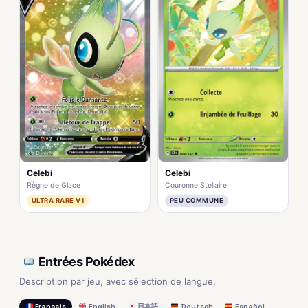
Celebi
Celebi
Règne de Glace
Couronne Stellaire
ULTRA RARE V1
PEU COMMUNE
Entrées Pokédex
Description par jeu, avec sélection de langue.
Français
English
日本語
Deutsch
Español