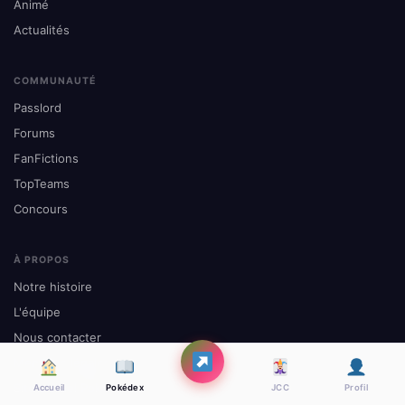
Animé
Actualités
COMMUNAUTÉ
Passlord
Forums
FanFictions
TopTeams
Concours
À PROPOS
Notre histoire
L'équipe
Nous contacter
Mentions légales
Site officiel Pokémon
Accueil
Pokédex
JCC
Profil