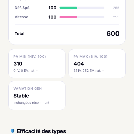
100
Déf. Spé.
255
100
Vitesse
255
600
Total
PV MIN (NIV. 100)
PV MAX (NIV. 100)
310
404
0 IV, 0 EV, nat. -
31 IV, 252 EV, nat. +
VARIATION GEN
Stable
Inchangées récemment
Efficacité des types