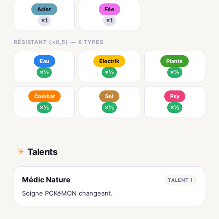
Acier
Fée
×1
×1
RÉSISTANT (×0,5) — 6 TYPES
Eau
Électrik
Plante
×½
×½
×½
Combat
Sol
Psy
×½
×½
×½
Talents
Médic Nature
TALENT 1
Soigne POKéMON changeant.