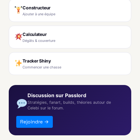
Constructeur
Ajouter à une équipe
Calculateur
Dégâts & couverture
Tracker Shiny
Commencer une chasse
Discussion sur Passlord
Stratégies, fanart, builds, théories autour de
Celebi sur le forum.
Rejoindre →