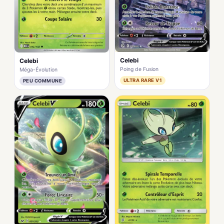
Celebi
Celebi
Poing de Fusion
Méga-Évolution
ULTRA RARE V1
PEU COMMUNE