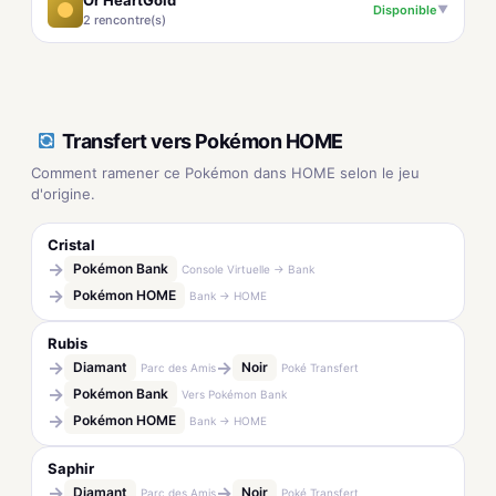
Or HeartGold
Disponible
▼
2 rencontre(s)
Transfert vers Pokémon HOME
Comment ramener ce Pokémon dans HOME selon le jeu
d'origine.
Cristal
→
Pokémon Bank
Console Virtuelle → Bank
→
Pokémon HOME
Bank → HOME
Rubis
→
→
Diamant
Noir
Parc des Amis
Poké Transfert
→
Pokémon Bank
Vers Pokémon Bank
→
Pokémon HOME
Bank → HOME
Saphir
→
→
Diamant
Noir
Parc des Amis
Poké Transfert