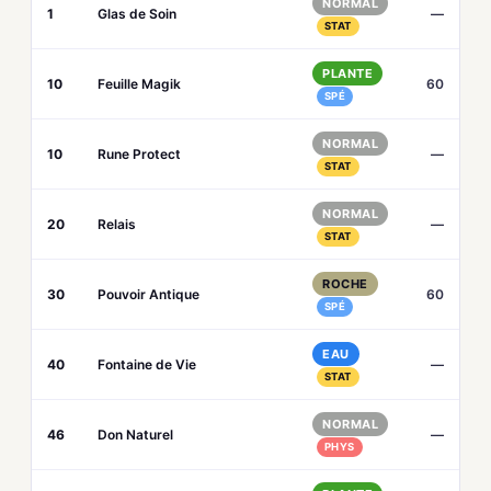
NORMAL
1
Glas de Soin
—
STAT
PLANTE
10
Feuille Magik
60
SPÉ
NORMAL
10
Rune Protect
—
STAT
NORMAL
20
Relais
—
STAT
ROCHE
30
Pouvoir Antique
60
SPÉ
EAU
40
Fontaine de Vie
—
STAT
NORMAL
46
Don Naturel
—
PHYS