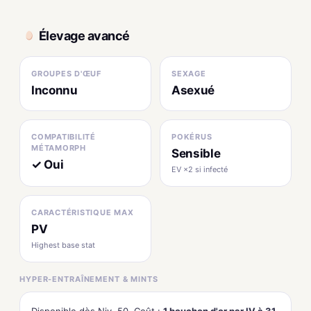
Élevage avancé
GROUPES D'ŒUF
SEXAGE
Inconnu
Asexué
COMPATIBILITÉ
POKÉRUS
MÉTAMORPH
Sensible
✓ Oui
EV ×2 si infecté
CARACTÉRISTIQUE MAX
PV
Highest base stat
HYPER-ENTRAÎNEMENT & MINTS