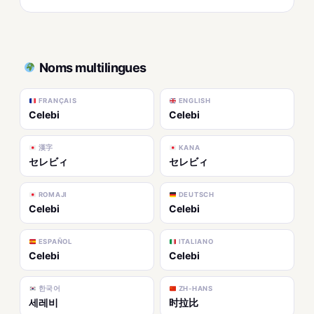
Noms multilingues
FRANÇAIS
ENGLISH
Celebi
Celebi
漢字
KANA
セレビィ
セレビィ
ROMAJI
DEUTSCH
Celebi
Celebi
ESPAÑOL
ITALIANO
Celebi
Celebi
한국어
ZH-HANS
세레비
时拉比