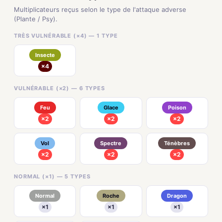
Multiplicateurs reçus selon le type de l'attaque adverse
(Plante / Psy).
TRÈS VULNÉRABLE (×4) — 1 TYPE
Insecte
×4
VULNÉRABLE (×2) — 6 TYPES
Feu
Glace
Poison
×2
×2
×2
Vol
Spectre
Ténèbres
×2
×2
×2
NORMAL (×1) — 5 TYPES
Normal
Roche
Dragon
×1
×1
×1