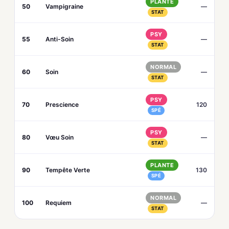
PLANTE
50
Vampigraine
—
STAT
PSY
55
Anti-Soin
—
STAT
NORMAL
60
Soin
—
STAT
PSY
70
Prescience
120
SPÉ
PSY
80
Vœu Soin
—
STAT
PLANTE
90
Tempête Verte
130
SPÉ
NORMAL
100
Requiem
—
STAT