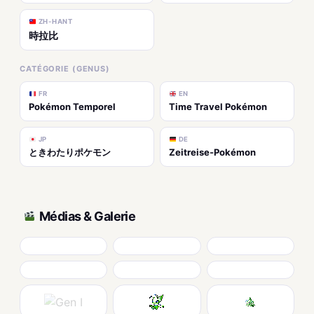
ZH-HANT
時拉比
CATÉGORIE (GENUS)
FR
EN
Pokémon Temporel
Time Travel Pokémon
JP
DE
ときわたりポケモン
Zeitreise-Pokémon
Médias & Galerie