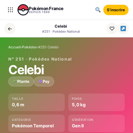
Aller au contenu
Pokémon France
S'inscrire
DEPUIS 1999
Celebi
←
♡
#251 · Pokédex National
Accueil
›
Pokédex
›
#251 Celebi
N° 251 · Pokédex National
Celebi
Plante
Psy
TAILLE
POIDS
0,6 m
5,0 kg
CATÉGORIE
GÉNÉRATION
Pokémon Temporel
Gen II