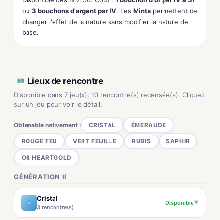
Disponible dès Niv. 50. Coût :
1 bouchon d'or par IV à 31
ou
3 bouchons d'argent par IV
. Les
Mints
permettent de
changer l'effet de la nature sans modifier la nature de
base.
Lieux de rencontre
Disponible dans 7 jeu(x), 10 rencontre(s) recensée(s). Cliquez
sur un jeu pour voir le détail.
Obtenable nativement :
CRISTAL
ÉMERAUDE
ROUGE FEU
VERT FEUILLE
RUBIS
SAPHIR
OR HEARTGOLD
GÉNÉRATION II
Cristal
Disponible
▼
3 rencontre(s)