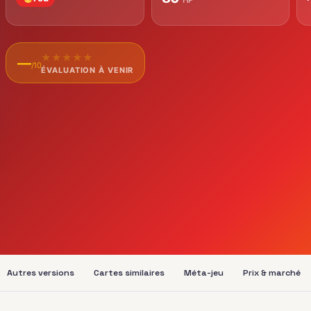
★
★
★
★
★
—
/10
ÉVALUATION À VENIR
Autres versions
Cartes similaires
Méta-jeu
Prix & marché