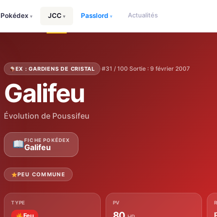
Actualités
Pokédex
JCC
Passlord
▾
▾
▾
·
#31 / 100
·
Sortie : 9 février 2007
EX : GARDIENS DE CRISTAL
Galifeu
Évolution de Poussifeu
FICHE POKÉDEX
Galifeu
PEU COMMUNE
TYPE
PV
80
Feu
HP