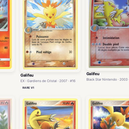
Galifeu
Galifeu
Black Star Nintendo · 2003 
7
EX : Gardiens de Cristal · 2007 · #16
RARE V1