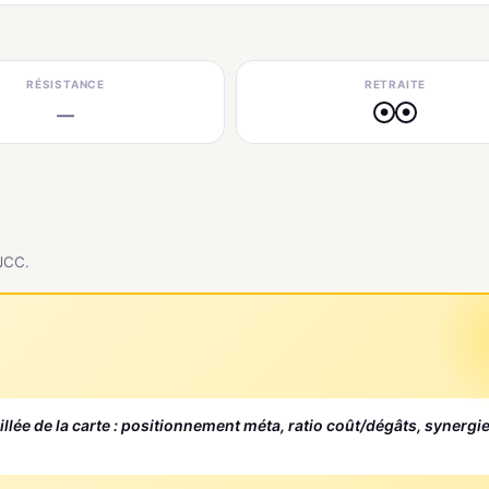
RÉSISTANCE
RETRAITE
—
●
●
 JCC.
aillée de la carte : positionnement méta, ratio coût/dégâts, synergi