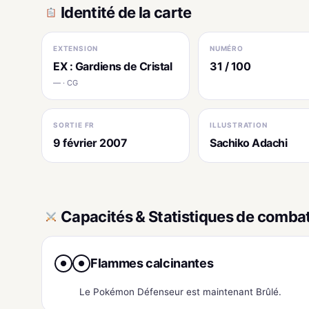
Identité de la carte
EXTENSION
NUMÉRO
EX : Gardiens de Cristal
31 / 100
— · CG
SORTIE FR
ILLUSTRATION
9 février 2007
Sachiko Adachi
Capacités & Statistiques de comba
Flammes calcinantes
●
●
Le Pokémon Défenseur est maintenant Brûlé.