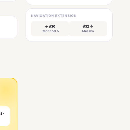
NAVIGATION EXTENSION
← #30
#32 →
Reptincel δ
Massko
es-