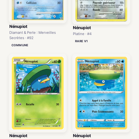
Nénupiot
Nénupiot
Diamant & Perle : Merveilles
Platine · #4
Secrètes · #92
RARE V1
COMMUNE
Nénupiot
Nénupiot