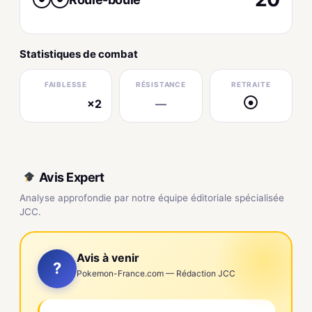
Statistiques de combat
FAIBLESSE
RÉSISTANCE
RETRAITE
×2
—
●
électrique
Avis Expert
Analyse approfondie par notre équipe éditoriale spécialisée
JCC.
Avis à venir
?
Pokemon-France.com — Rédaction JCC