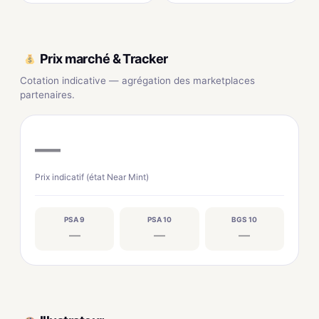
Prix marché & Tracker
Cotation indicative — agrégation des marketplaces
partenaires.
—
Prix indicatif (état Near Mint)
PSA 9
PSA 10
BGS 10
—
—
—