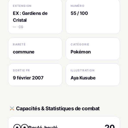
EXTENSION
NUMÉRO
EX : Gardiens de
55 / 100
Cristal
— · CG
RARETÉ
CATÉGORIE
commune
Pokémon
SORTIE FR
ILLUSTRATION
9 février 2007
Aya Kusube
Capacités & Statistiques de combat
20
Roulé-boulé
●
●