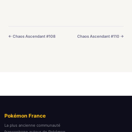
← Chaos Ascendant #108
Chaos Ascendant #110 →
Pokémon France
La plus ancienne communauté
francophone autour de Pokémon.