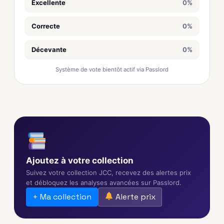
Excellente
0%
Correcte
0%
Décevante
0%
Système de vote bientôt actif via Passlord
Ajoutez à votre collection
Suivez votre collection JCC, recevez des alertes prix
et débloquez les analyses avancées sur Passlord.
+ Ma collection
Alerte prix