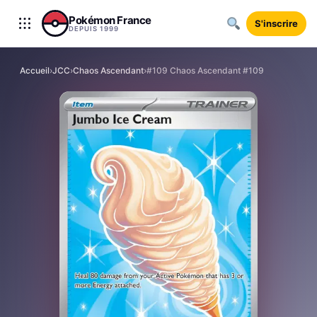
Aller au contenu
Pokémon France
S'inscrire
DEPUIS 1999
Accueil
›
JCC
›
Chaos Ascendant
›
#109 Chaos Ascendant #109