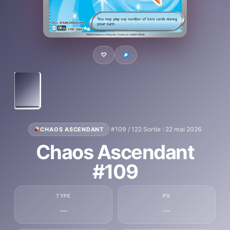
♡
·
#109 / 122
·
Sortie : 22 mai 2026
CHAOS ASCENDANT
Chaos Ascendant
#109
TYPE
PV
—
—