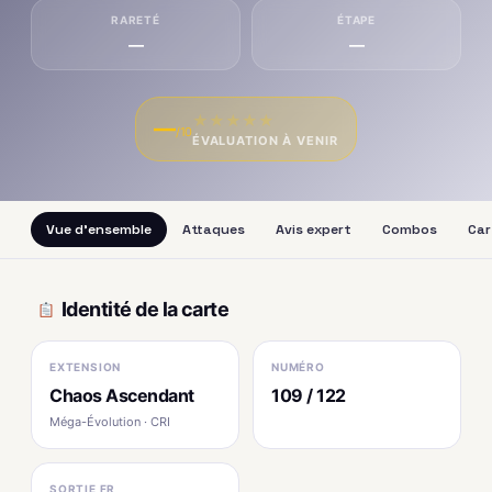
RARETÉ
ÉTAPE
—
—
★
★
★
★
★
—
/10
ÉVALUATION À VENIR
Vue d'ensemble
Attaques
Avis expert
Combos
Car
Identité de la carte
EXTENSION
NUMÉRO
Chaos Ascendant
109 / 122
Méga-Évolution · CRI
SORTIE FR