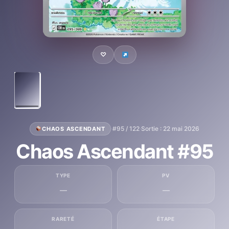
♡
·
#95 / 122
·
Sortie : 22 mai 2026
CHAOS ASCENDANT
Chaos Ascendant #95
TYPE
PV
—
—
RARETÉ
ÉTAPE