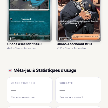
Chaos Ascendant #49
Chaos Ascendant #110
#49 · Chaos Ascendant
#110 · Chaos Ascendant
Méta-jeu & Statistiques d'usage
USAGE TOURNOIS
WIN RATE
—
—
Pas encore mesuré
Pas encore mesuré