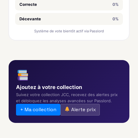
Correcte
0%
Décevante
0%
Système de vote bientôt actif via Passlord
Ajoutez à votre collection
Suivez votre collection JCC, recevez des alertes prix
et débloquez les analyses avancées sur Passlord.
+ Ma collection
Alerte prix