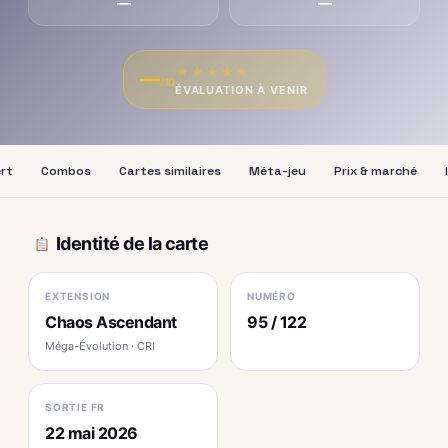
—
—
★
★
★
★
★
—
/10
ÉVALUATION À VENIR
ert
Combos
Cartes similaires
Méta-jeu
Prix & marché
Identité de la carte
EXTENSION
NUMÉRO
Chaos Ascendant
95 / 122
Méga-Évolution · CRI
SORTIE FR
22 mai 2026