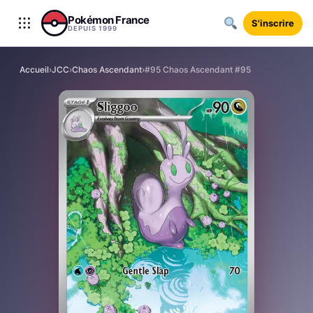
Aller au contenu
Pokémon France
S'inscrire
DEPUIS 1999
Accueil
›
JCC
›
Chaos Ascendant
›
#95 Chaos Ascendant #95