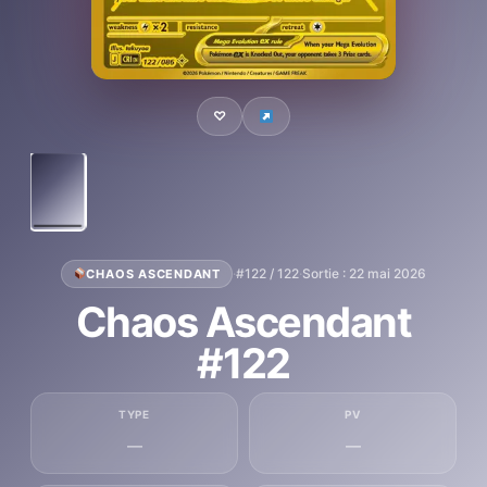
♡
·
#122 / 122
·
Sortie : 22 mai 2026
CHAOS ASCENDANT
Chaos Ascendant
#122
TYPE
PV
—
—