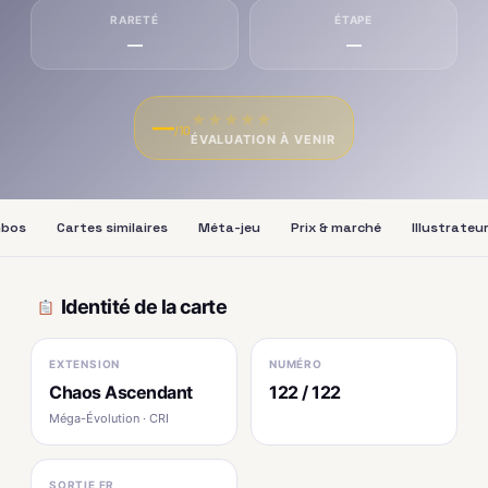
RARETÉ
ÉTAPE
—
—
★
★
★
★
★
—
/10
ÉVALUATION À VENIR
bos
Cartes similaires
Méta-jeu
Prix & marché
Illustrateu
Identité de la carte
EXTENSION
NUMÉRO
Chaos Ascendant
122 / 122
Méga-Évolution · CRI
SORTIE FR