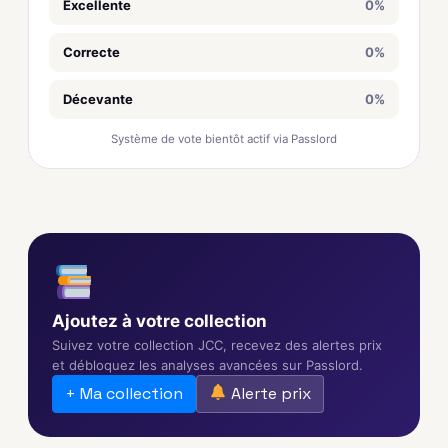
Excellente
0%
Correcte
0%
Décevante
0%
Système de vote bientôt actif via Passlord
Ajoutez à votre collection
Suivez votre collection JCC, recevez des alertes prix
et débloquez les analyses avancées sur Passlord.
+ Ma collection
Alerte prix