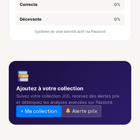
Correcte
0%
Décevante
0%
Système de vote bientôt actif via Passlord
Ajoutez à votre collection
Suivez votre collection JCC, recevez des alertes prix
et débloquez les analyses avancées sur Passlord.
+ Ma collection
Alerte prix