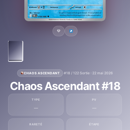
♡
·
#18 / 122
·
Sortie : 22 mai 2026
CHAOS ASCENDANT
Chaos Ascendant #18
TYPE
PV
—
—
RARETÉ
ÉTAPE