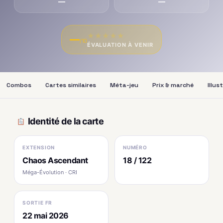
—
—
★
★
★
★
★
—
/10
ÉVALUATION À VENIR
Combos
Cartes similaires
Méta-jeu
Prix & marché
Illus
Identité de la carte
EXTENSION
NUMÉRO
Chaos Ascendant
18 / 122
Méga-Évolution · CRI
SORTIE FR
22 mai 2026