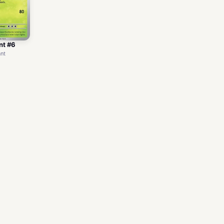
nt #6
nt