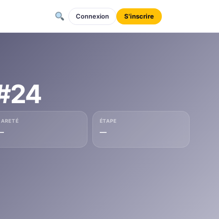
Connexion
S'inscrire
 #24
RARETÉ
ÉTAPE
—
—