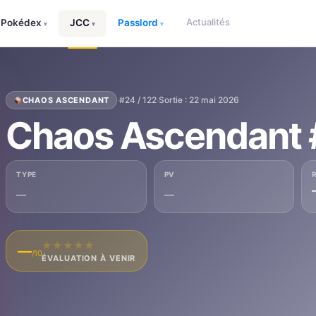
Actualités
Pokédex
JCC
Passlord
▾
▾
▾
·
#24 / 122
·
Sortie : 22 mai 2026
CHAOS ASCENDANT
Chaos Ascendant
TYPE
PV
—
—
★
★
★
★
★
—
/10
ÉVALUATION À VENIR