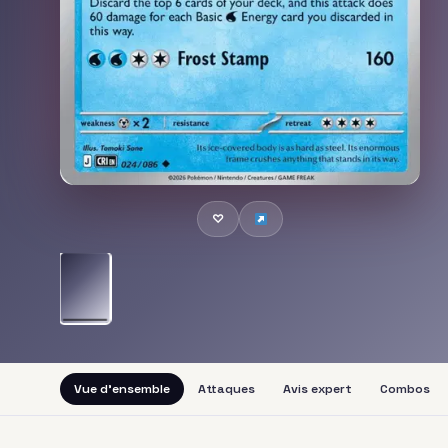
♡
Vue d'ensemble
Attaques
Avis expert
Combos