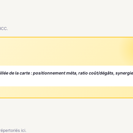
 JCC.
aillée de la carte : positionnement méta, ratio coût/dégâts, synergi
pertoriés ici.