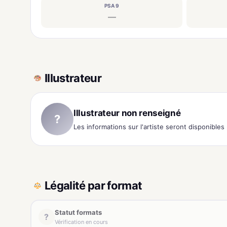
PSA 9
—
Illustrateur
Illustrateur non renseigné
?
Les informations sur l'artiste seront disponible
Légalité par format
Statut formats
?
Vérification en cours