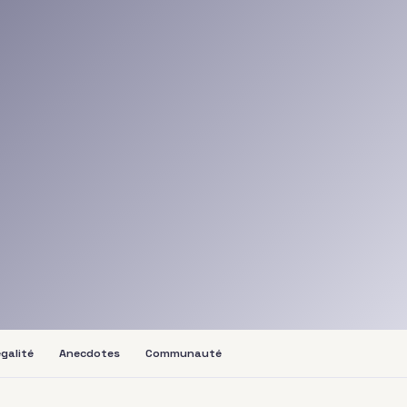
galité
Anecdotes
Communauté