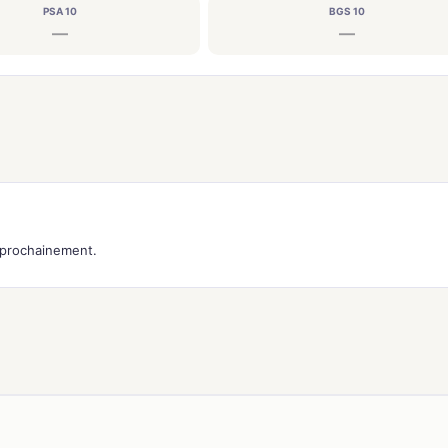
PSA 10
BGS 10
—
—
s prochainement.