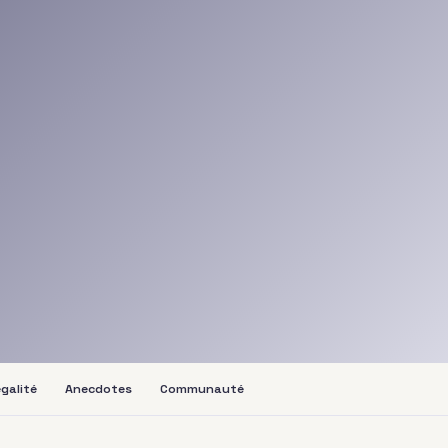
galité
Anecdotes
Communauté