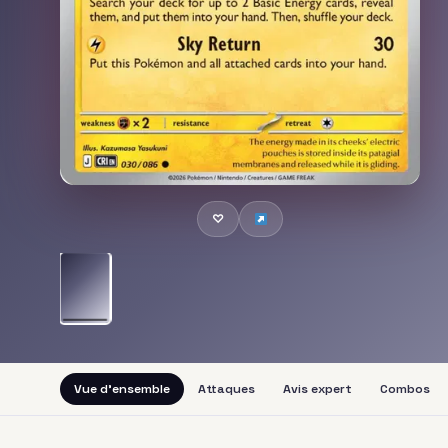
♡
Vue d'ensemble
Attaques
Avis expert
Combos