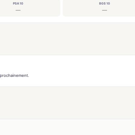
PSA 10
BGS 10
—
—
s prochainement.