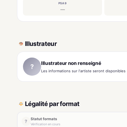
PSA 9
—
Illustrateur
Illustrateur non renseigné
?
Les informations sur l'artiste seront disponible
Légalité par format
Statut formats
?
Vérification en cours