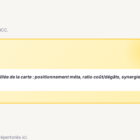
 JCC.
aillée de la carte : positionnement méta, ratio coût/dégâts, synergi
pertoriés ici.