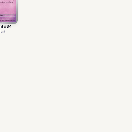
nt #34
dant