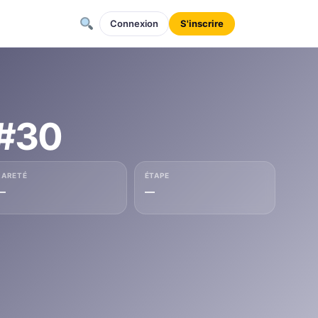
Connexion
S'inscrire
 #30
RARETÉ
ÉTAPE
—
—