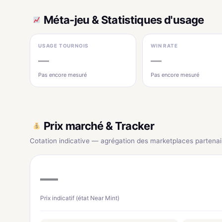
Méta-jeu & Statistiques d'usage
USAGE TOURNOIS
WIN RATE
—
—
Pas encore mesuré
Pas encore mesuré
Prix marché & Tracker
Cotation indicative — agrégation des marketplaces partenai
—
Prix indicatif (état Near Mint)