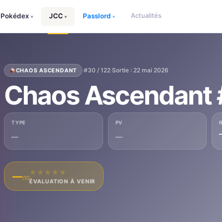
Actualités
Pokédex
JCC
Passlord
▾
▾
▾
·
#30 / 122
·
Sortie : 22 mai 2026
CHAOS ASCENDANT
Chaos Ascendant
TYPE
PV
—
—
★
★
★
★
★
—
/10
ÉVALUATION À VENIR