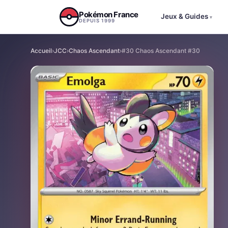
Aller au contenu
Pokémon France
Jeux & Guides
▾
DEPUIS 1999
Accueil
›
JCC
›
Chaos Ascendant
›
#30 Chaos Ascendant #30