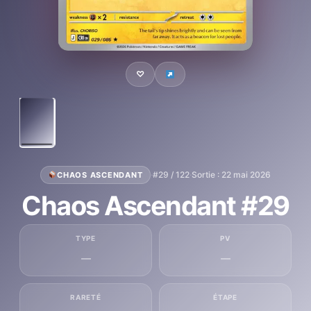
♡
·
#29 / 122
·
Sortie : 22 mai 2026
CHAOS ASCENDANT
Chaos Ascendant #29
TYPE
PV
—
—
RARETÉ
ÉTAPE