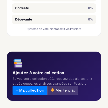
Correcte
0%
Décevante
0%
Système de vote bientôt actif via Passlord
Ajoutez à votre collection
Suivez votre collection JCC, recevez des alertes prix
et débloquez les analyses avancées sur Passlord.
+ Ma collection
Alerte prix