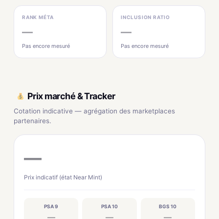
RANK MÉTA
INCLUSION RATIO
—
—
Pas encore mesuré
Pas encore mesuré
Prix marché & Tracker
Cotation indicative — agrégation des marketplaces
partenaires.
—
Prix indicatif (état Near Mint)
PSA 9
PSA 10
BGS 10
—
—
—