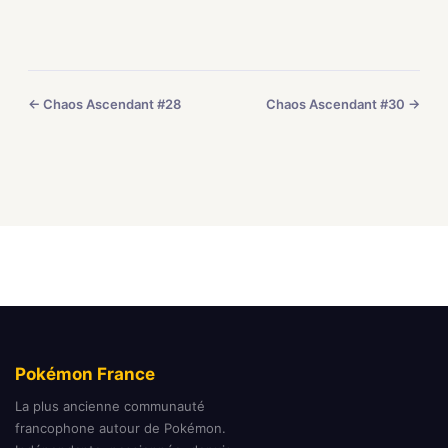
← Chaos Ascendant #28
Chaos Ascendant #30 →
Pokémon France
La plus ancienne communauté
francophone autour de Pokémon.