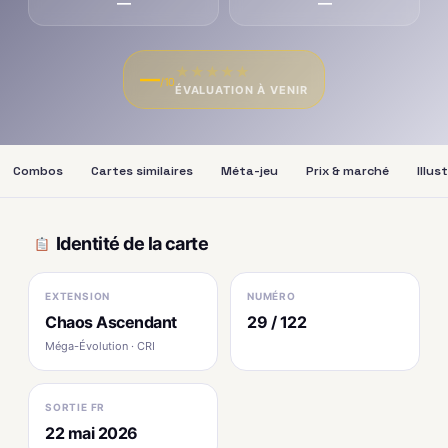
—
—
★
★
★
★
★
—
/10
ÉVALUATION À VENIR
Combos
Cartes similaires
Méta-jeu
Prix & marché
Illus
Identité de la carte
EXTENSION
NUMÉRO
Chaos Ascendant
29 / 122
Méga-Évolution · CRI
SORTIE FR
22 mai 2026