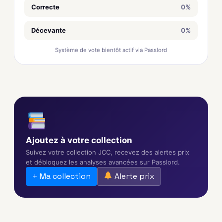
Correcte
0%
Décevante
0%
Système de vote bientôt actif via Passlord
Ajoutez à votre collection
Suivez votre collection JCC, recevez des alertes prix
et débloquez les analyses avancées sur Passlord.
+ Ma collection
Alerte prix