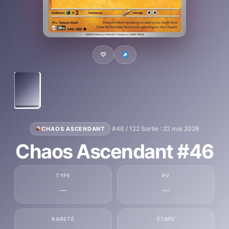
♡
·
#46 / 122
·
Sortie : 22 mai 2026
CHAOS ASCENDANT
Chaos Ascendant #46
TYPE
PV
—
—
RARETÉ
ÉTAPE