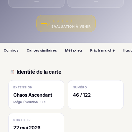
—
—
★
★
★
★
★
—
/10
ÉVALUATION À VENIR
Combos
Cartes similaires
Méta-jeu
Prix & marché
Illus
Identité de la carte
EXTENSION
NUMÉRO
Chaos Ascendant
46 / 122
Méga-Évolution · CRI
SORTIE FR
22 mai 2026