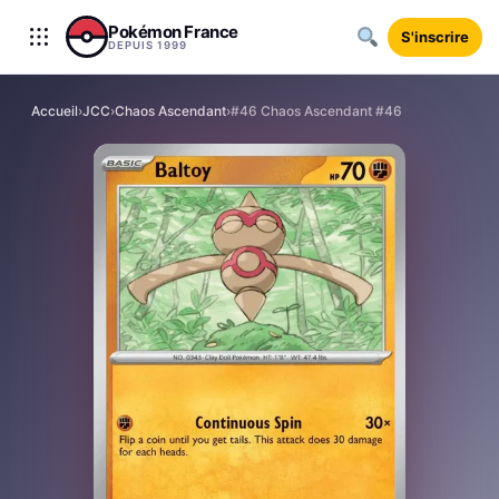
Aller au contenu
Pokémon France
S'inscrire
DEPUIS 1999
Accueil
›
JCC
›
Chaos Ascendant
›
#46 Chaos Ascendant #46