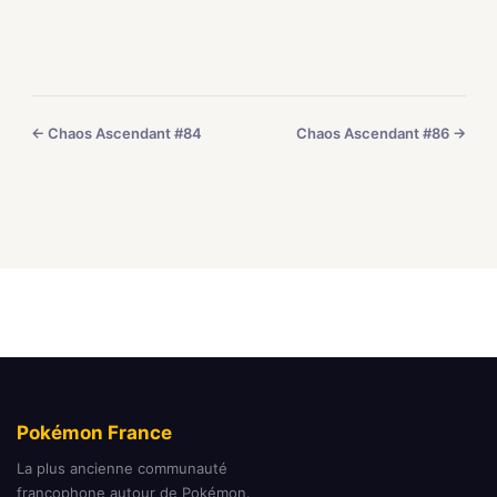
← Chaos Ascendant #84
Chaos Ascendant #86 →
Pokémon France
La plus ancienne communauté
francophone autour de Pokémon.