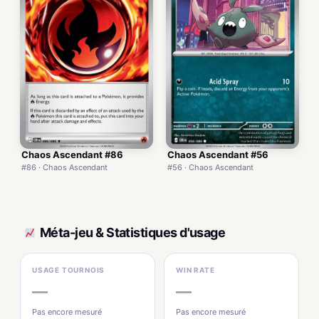
Chaos Ascendant #86
Chaos Ascendant #56
#86 · Chaos Ascendant
#56 · Chaos Ascendant
Méta-jeu & Statistiques d'usage
USAGE TOURNOIS
WIN RATE
—
—
Pas encore mesuré
Pas encore mesuré