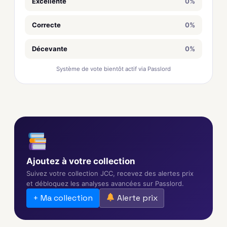
Excellente
0%
Correcte
0%
Décevante
0%
Système de vote bientôt actif via Passlord
Ajoutez à votre collection
Suivez votre collection JCC, recevez des alertes prix
et débloquez les analyses avancées sur Passlord.
+ Ma collection
Alerte prix