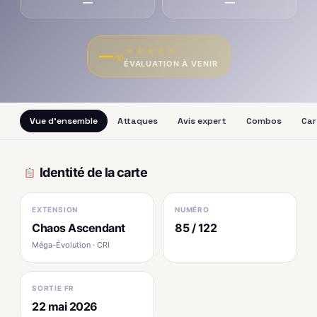
—
—
★
★
★
★
★
—
/10
ÉVALUATION À VENIR
Vue d'ensemble
Attaques
Avis expert
Combos
Car
Identité de la carte
EXTENSION
NUMÉRO
Chaos Ascendant
85 / 122
Méga-Évolution · CRI
SORTIE FR
22 mai 2026