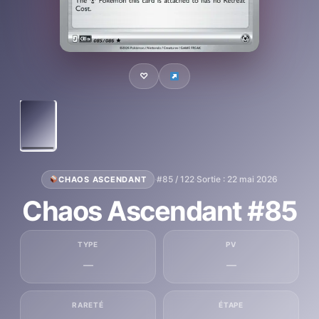
♡
·
#85 / 122
·
Sortie : 22 mai 2026
CHAOS ASCENDANT
Chaos Ascendant #85
TYPE
PV
—
—
RARETÉ
ÉTAPE