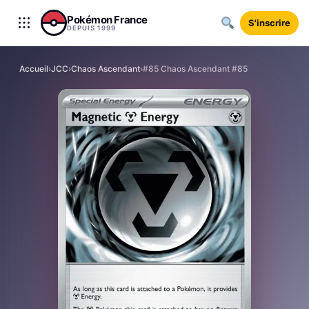
Aller au contenu
Pokémon France
S'inscrire
DEPUIS 1999
Accueil
›
JCC
›
Chaos Ascendant
›
#85 Chaos Ascendant #85