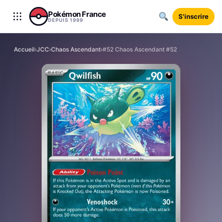
Aller au contenu
Pokémon France
S'inscrire
DEPUIS 1999
Accueil
›
JCC
›
Chaos Ascendant
›
#52 Chaos Ascendant #52