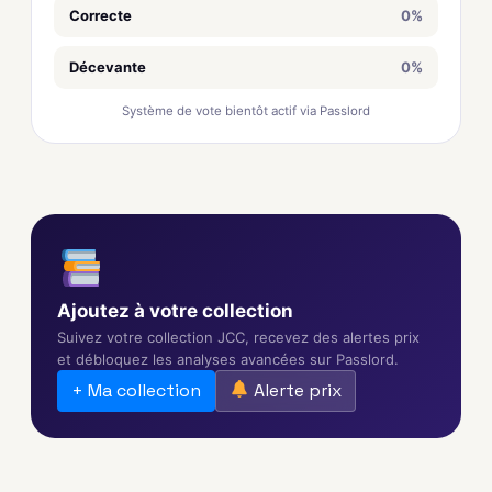
Correcte
0%
Décevante
0%
Système de vote bientôt actif via Passlord
Ajoutez à votre collection
Suivez votre collection JCC, recevez des alertes prix
et débloquez les analyses avancées sur Passlord.
+ Ma collection
Alerte prix