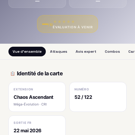
—
—
★
★
★
★
★
—
/10
ÉVALUATION À VENIR
Vue d'ensemble
Attaques
Avis expert
Combos
Car
Identité de la carte
EXTENSION
NUMÉRO
Chaos Ascendant
52 / 122
Méga-Évolution · CRI
SORTIE FR
22 mai 2026