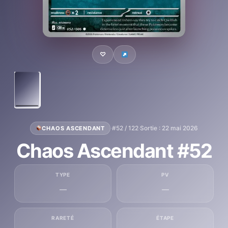
♡
·
#52 / 122
·
Sortie : 22 mai 2026
CHAOS ASCENDANT
Chaos Ascendant #52
TYPE
PV
—
—
RARETÉ
ÉTAPE