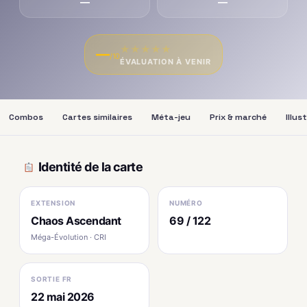
—
—
★
★
★
★
★
—
/10
ÉVALUATION À VENIR
Combos
Cartes similaires
Méta-jeu
Prix & marché
Illus
Identité de la carte
EXTENSION
NUMÉRO
Chaos Ascendant
69 / 122
Méga-Évolution · CRI
SORTIE FR
22 mai 2026