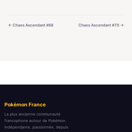
← Chaos Ascendant #68
Chaos Ascendant #70 →
Pokémon France
La plus ancienne communauté
francophone autour de Pokémon.
Indépendante, passionnée, depuis