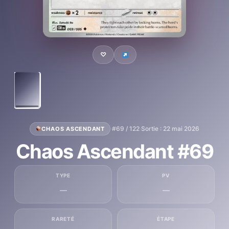
♡
·
#69 / 122
·
Sortie : 22 mai 2026
CHAOS ASCENDANT
Chaos Ascendant #69
TYPE
PV
—
—
RARETÉ
ÉTAPE