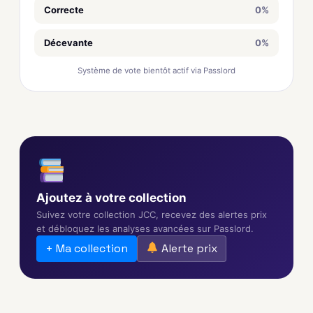
Correcte
0%
Décevante
0%
Système de vote bientôt actif via Passlord
Ajoutez à votre collection
Suivez votre collection JCC, recevez des alertes prix
et débloquez les analyses avancées sur Passlord.
+ Ma collection
Alerte prix