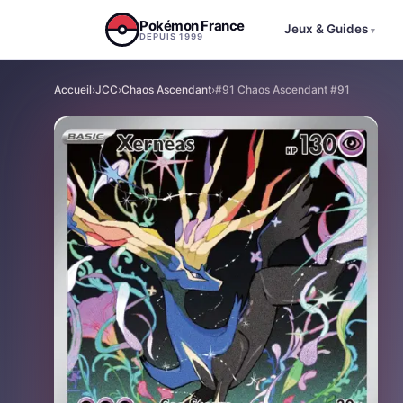
Aller au contenu
Pokémon France
Jeux & Guides
▾
DEPUIS 1999
Accueil
›
JCC
›
Chaos Ascendant
›
#91 Chaos Ascendant #91