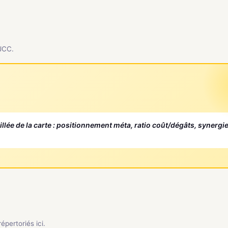
 JCC.
aillée de la carte : positionnement méta, ratio coût/dégâts, synergi
pertoriés ici.