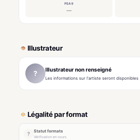
PSA 9
—
Illustrateur
Illustrateur non renseigné
?
Les informations sur l'artiste seront disponible
Légalité par format
Statut formats
?
Vérification en cours