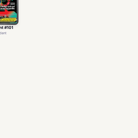
t #101
dant