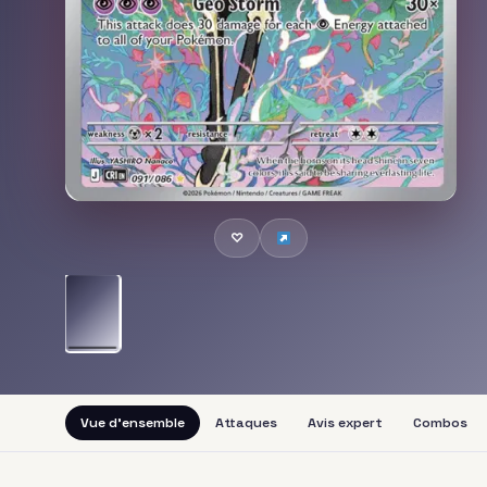
♡
Vue d'ensemble
Attaques
Avis expert
Combos