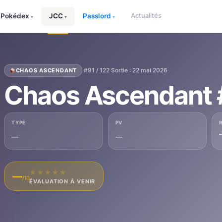
Actualités
Pokédex
JCC
Passlord
▾
▾
▾
·
#91 / 122
·
Sortie : 22 mai 2026
CHAOS ASCENDANT
Chaos Ascendant 
TYPE
PV
—
—
★
★
★
★
★
—
/10
ÉVALUATION À VENIR