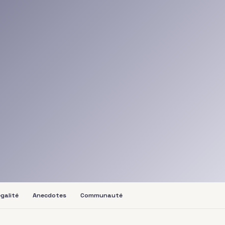
galité
Anecdotes
Communauté