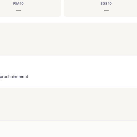
PSA 10
BGS 10
—
—
s prochainement.