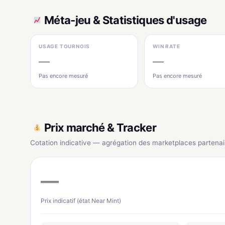
Méta-jeu & Statistiques d'usage
USAGE TOURNOIS
WIN RATE
—
—
Pas encore mesuré
Pas encore mesuré
Prix marché & Tracker
Cotation indicative — agrégation des marketplaces partenai
—
Prix indicatif (état Near Mint)