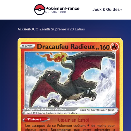
Aller au contenu
Pokémon France
Jeux & Guides
▾
DEPUIS 1999
Accueil
›
JCC
›
Zénith Suprême
›
#20 Latias