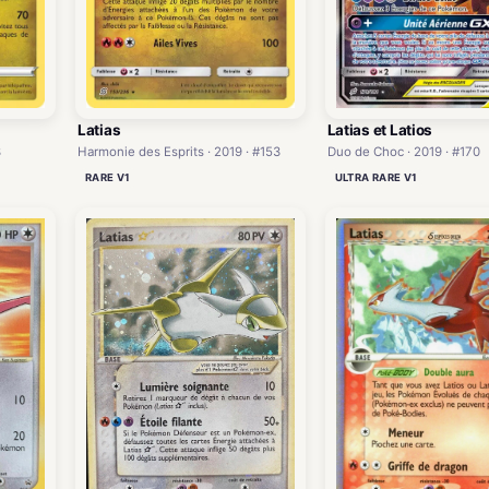
Latias et Latios
Latias
3
Duo de Choc · 2019 · #170
Harmonie des Esprits · 2019 · #153
ULTRA RARE V1
RARE V1