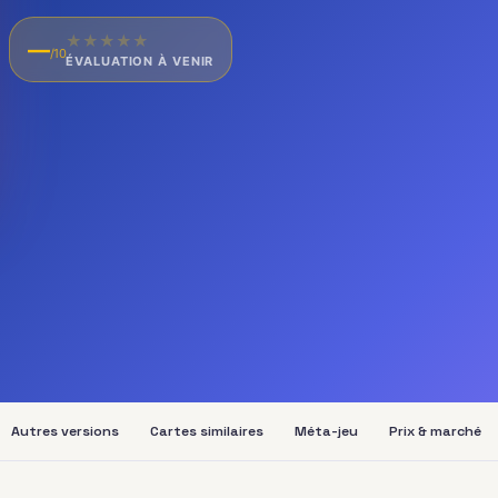
★
★
★
★
★
—
/10
ÉVALUATION À VENIR
Autres versions
Cartes similaires
Méta-jeu
Prix & marché