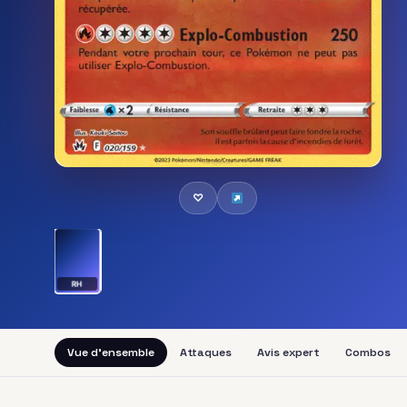
♡
RH
Vue d'ensemble
Attaques
Avis expert
Combos