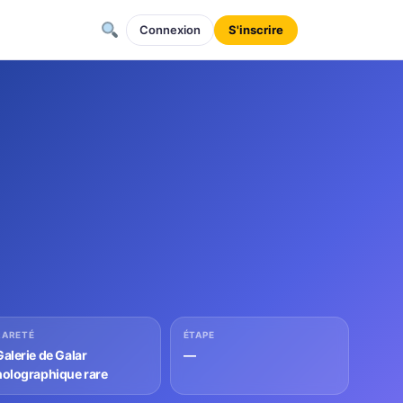
Connexion
S'inscrire
RARETÉ
ÉTAPE
Galerie de Galar
—
holographique rare