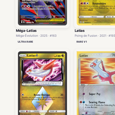
Méga-Latias
Latias
Méga-Évolution · 2025 · #163
Poing de Fusion · 2021 · #19
ULTRA RARE
RARE V1