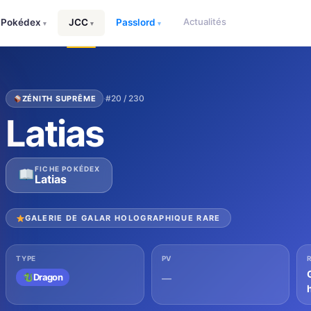
Actualités
Pokédex
JCC
Passlord
▾
▾
▾
·
#20 / 230
ZÉNITH SUPRÊME
Latias
FICHE POKÉDEX
Latias
GALERIE DE GALAR HOLOGRAPHIQUE RARE
TYPE
PV
Dragon
—