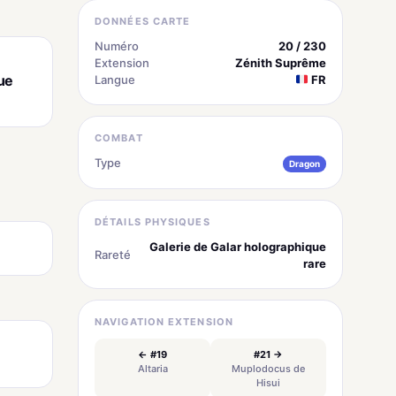
DONNÉES CARTE
Numéro
20 / 230
Extension
Zénith Suprême
ue
Langue
FR
COMBAT
Type
Dragon
DÉTAILS PHYSIQUES
Galerie de Galar holographique
Rareté
rare
NAVIGATION EXTENSION
← #19
#21 →
Altaria
Muplodocus de
Hisui