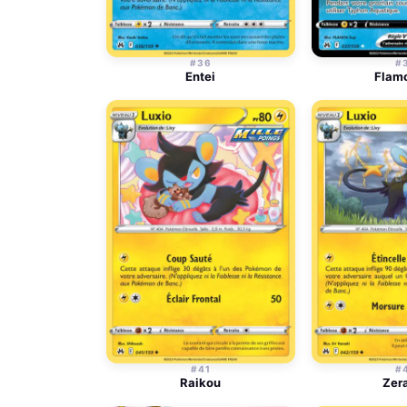
#36
#
Entei
Flam
#41
#
Raikou
Zer