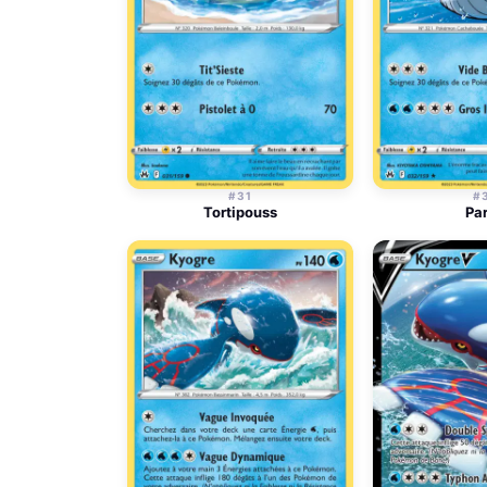
#31
#
Tortipouss
Pa