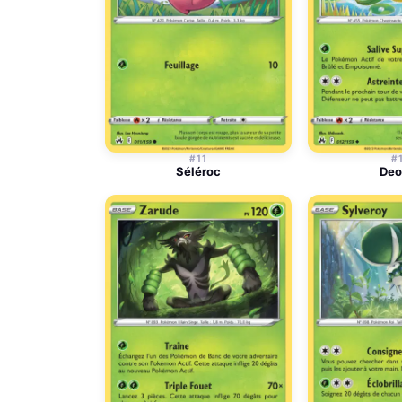
#11
#
Séléroc
Deo