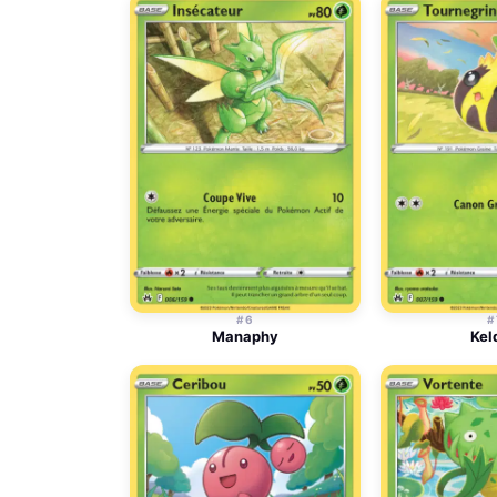
#6
#
Manaphy
Kel