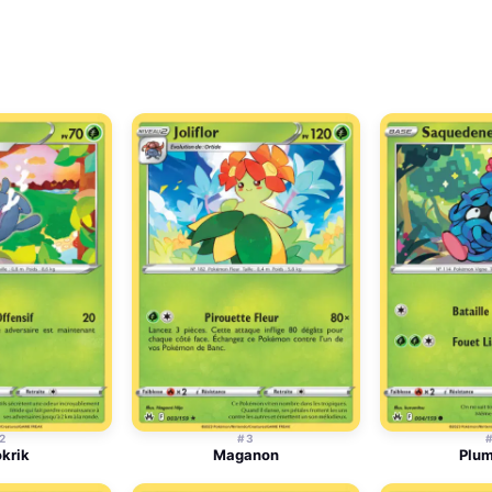
2
#3
krik
Maganon
Plum