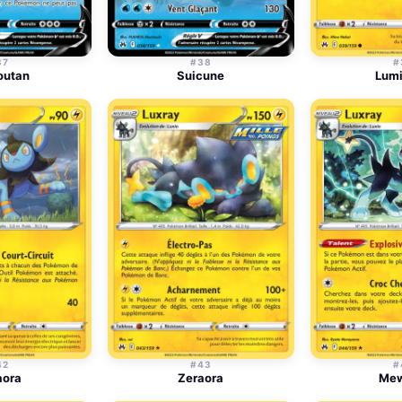
37
#38
#
outan
Suicune
Lum
42
#43
#
aora
Zeraora
Me