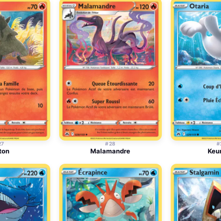
27
#28
#
ton
Malamandre
Keu