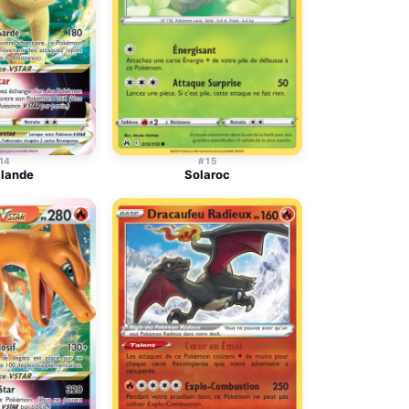
14
#15
ilande
Solaroc