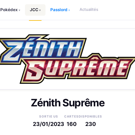
Actualités
Pokédex
JCC
Passlord
▾
▾
▾
Zénith Suprême
SORTIE US
CARTES
DISPONIBLES
23/01/2023
160
230