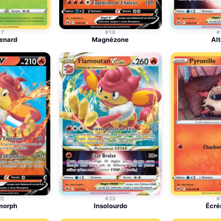
17
#18
#
enard
Magnézone
Alt
22
#23
#
morph
Insolourdo
Écr