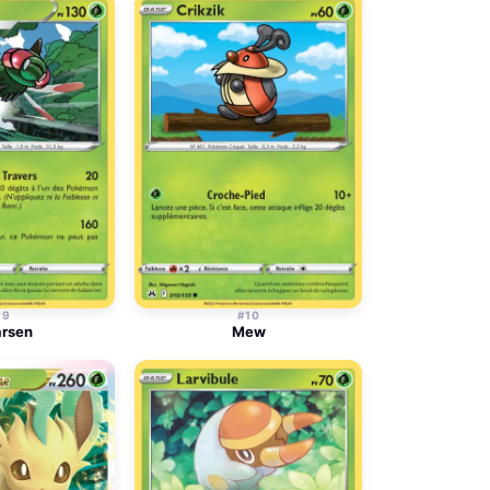
#9
#10
arsen
Mew