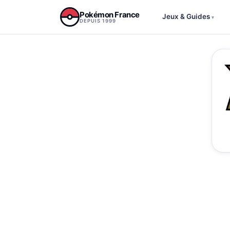
Aller au contenu
Pokémon France
Jeux & Guides
▾
DEPUIS 1999