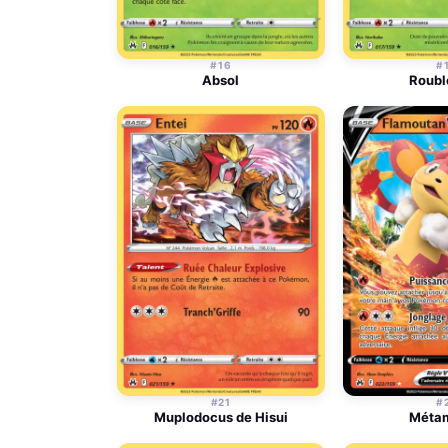
#16
#
Absol
Roubl
#21
#
Muplodocus de Hisui
Méta