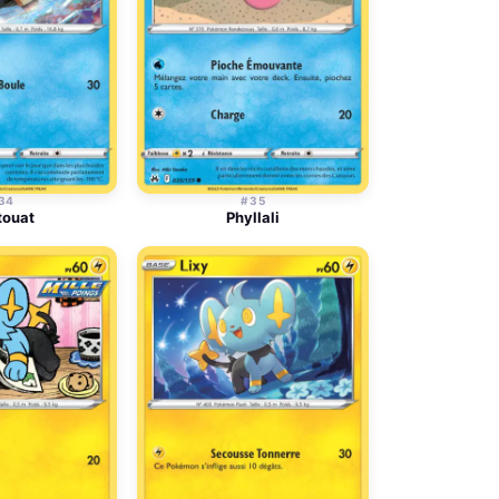
34
#35
touat
Phyllali