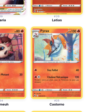
19
#20
aria
Latias
24
#25
émeuh
Castorno