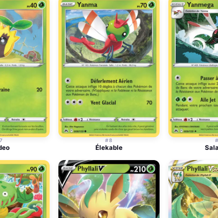
7
#8
deo
Élekable
Sal