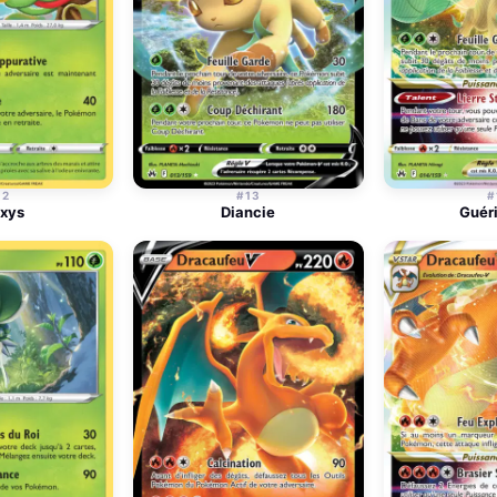
12
#13
#
xys
Diancie
Guér