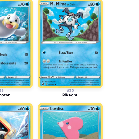
29
#30
notor
Pikachu