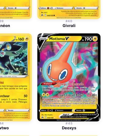
39
#40
inéon
Givrali
44
#45
wtwo
Deoxys