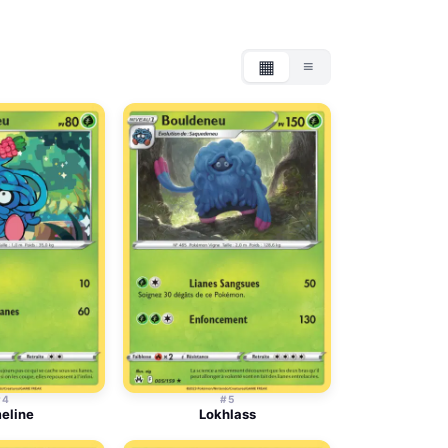
▦
≡
Grille
Liste
#4
#5
eline
Lokhlass