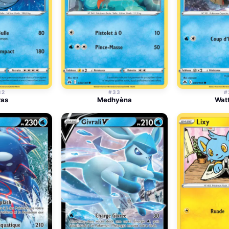
32
#33
#
ras
Medhyèna
Wat