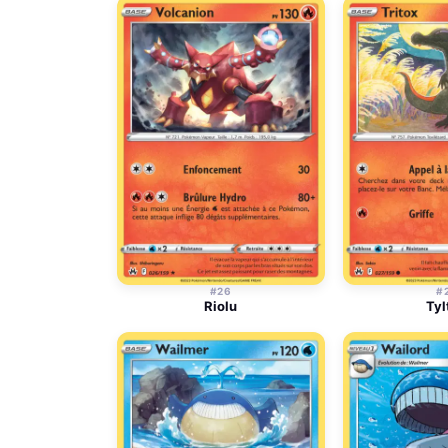
#26
#
Riolu
Tyl