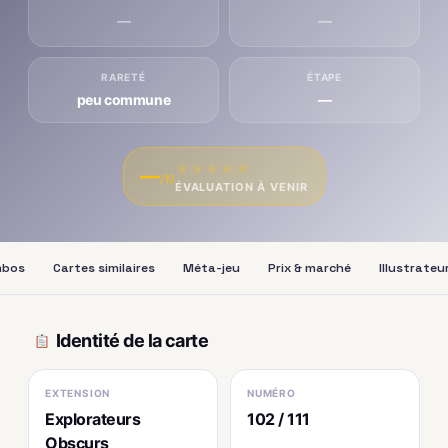
—
—
RARETÉ
ÉTAPE
peu commune
—
★
★
★
★
★
—
/10
ÉVALUATION À VENIR
bos
Cartes similaires
Méta-jeu
Prix & marché
Illustrateu
Identité de la carte
EXTENSION
NUMÉRO
Explorateurs
102 / 111
Obscurs