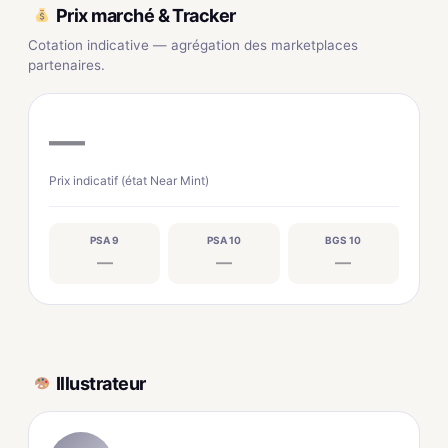
Prix marché & Tracker
Cotation indicative — agrégation des marketplaces
partenaires.
—
Prix indicatif (état Near Mint)
PSA 9
PSA 10
BGS 10
—
—
—
Illustrateur