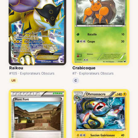
Raikou
Crabicoque
#105 · Explorateurs Obscurs
#7 · Explorateurs Obscurs
UR
C