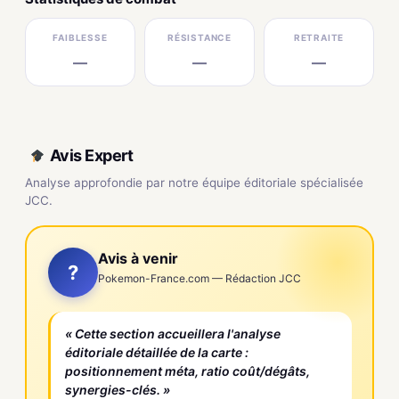
FAIBLESSE
RÉSISTANCE
RETRAITE
—
—
—
Avis Expert
Analyse approfondie par notre équipe éditoriale spécialisée
JCC.
Avis à venir
?
Pokemon-France.com — Rédaction JCC
« Cette section accueillera l'analyse
éditoriale détaillée de la carte :
positionnement méta, ratio coût/dégâts,
synergies-clés. »