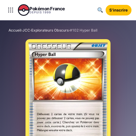
Aller au contenu
Pokémon France
S'inscrire
DEPUIS 1999
Accueil
›
JCC
›
Explorateurs Obscurs
›
#102 Hyper Ball