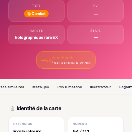
TYPE
PV
Combat
—
RARETÉ
ÉTAPE
holographique rare EX
—
★
★
★
★
★
—
/10
ÉVALUATION À VENIR
tes similaires
Méta-jeu
Prix & marché
Illustrateur
Légali
Identité de la carte
EXTENSION
NUMÉRO
Explorateurs
54 / 111