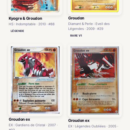
Groudon
Kyogre & Groudon
Diamant & Perle : Eveil des
HS : Indomptable · 2010 · #88
Légendes · 2009 · #29
LÉGENDE
RARE V1
Groudon ex
Groudon ex
EX : Gardiens de Cristal · 2007 ·
EX : Légendes Oubliées · 2005 ·