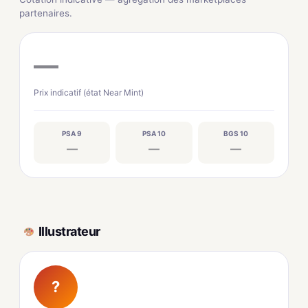
partenaires.
—
Prix indicatif (état Near Mint)
PSA 9
PSA 10
BGS 10
—
—
—
Illustrateur
?