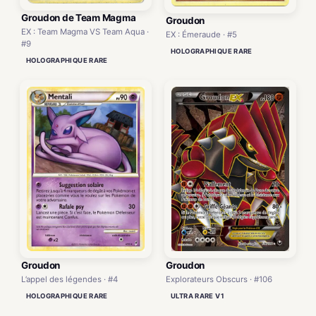
Groudon de Team Magma
Groudon
EX : Team Magma VS Team Aqua ·
EX : Émeraude · #5
#9
HOLOGRAPHIQUE RARE
HOLOGRAPHIQUE RARE
Groudon
Groudon
L’appel des légendes · #4
Explorateurs Obscurs · #106
HOLOGRAPHIQUE RARE
ULTRA RARE V1