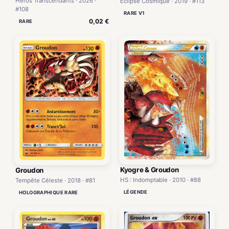
Héros Transcendants · 2026 ·
Éclipse Cosmique · 2019 · #113
#108
RARE V1
0,02 €
RARE
Kyogre & Groudon
Groudon
HS : Indomptable · 2010 · #88
Tempête Céleste · 2018 · #81
LÉGENDE
HOLOGRAPHIQUE RARE