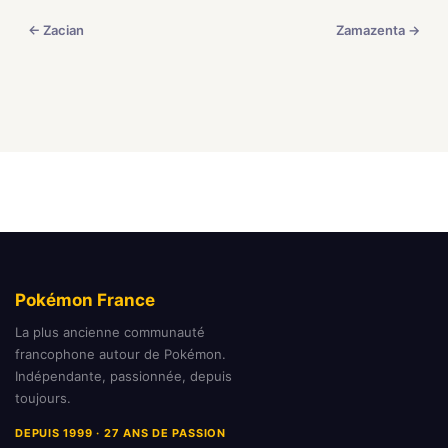
← Zacian
Zamazenta →
Pokémon France
La plus ancienne communauté
francophone autour de Pokémon.
Indépendante, passionnée, depuis
toujours.
DEPUIS 1999 · 27 ANS DE PASSION