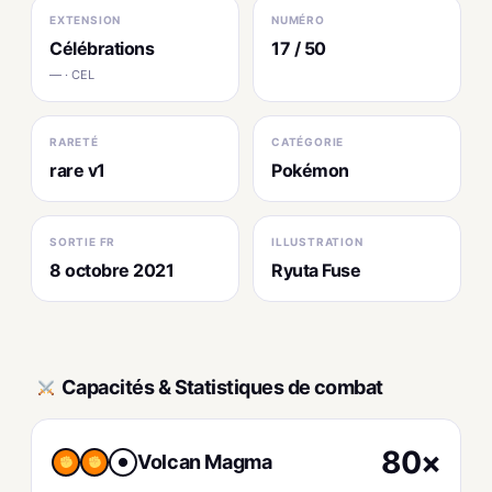
EXTENSION
NUMÉRO
Célébrations
17 / 50
— · CEL
RARETÉ
CATÉGORIE
rare v1
Pokémon
SORTIE FR
ILLUSTRATION
8 octobre 2021
Ryuta Fuse
Capacités & Statistiques de combat
80×
Volcan Magma
●