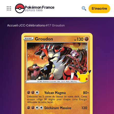
Aller au contenu
Pokémon France
S'inscrire
DEPUIS 1999
Accueil
›
JCC
›
Célébrations
›
#17 Groudon