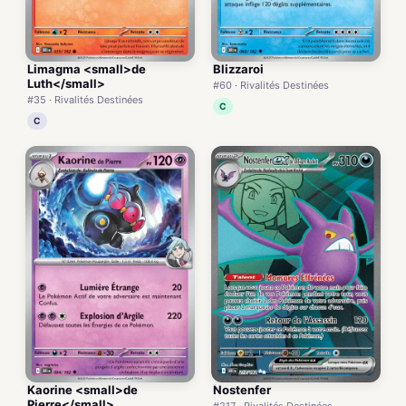
Limagma <small>de
Blizzaroi
Luth</small>
#60 · Rivalités Destinées
#35 · Rivalités Destinées
C
C
Kaorine <small>de
Nostenfer
Pierre</small>
#217 · Rivalités Destinées