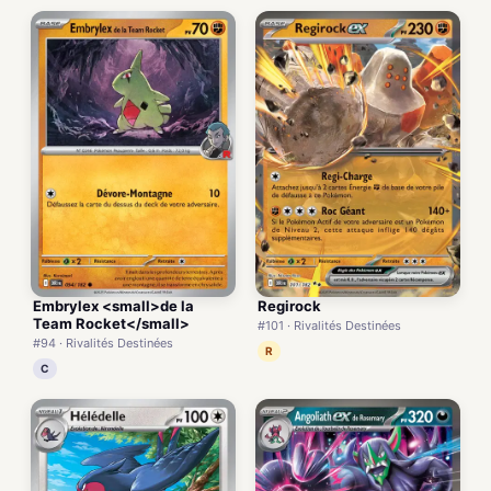
Embrylex <small>de la
Regirock
Team Rocket</small>
#101 · Rivalités Destinées
#94 · Rivalités Destinées
R
C