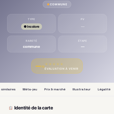
COMMUNE
TYPE
PV
—
● Incolore
RARETÉ
ÉTAPE
commune
—
★
★
★
★
★
—
/10
ÉVALUATION À VENIR
 similaires
Méta-jeu
Prix & marché
Illustrateur
Légalité
Identité de la carte