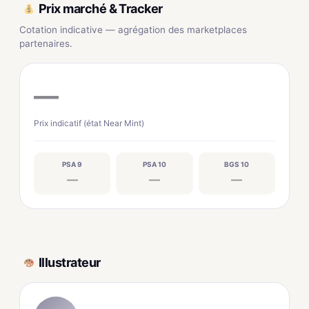
Prix marché & Tracker
Cotation indicative — agrégation des marketplaces
partenaires.
—
Prix indicatif (état Near Mint)
PSA 9
PSA 10
BGS 10
—
—
—
Illustrateur