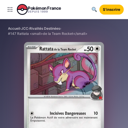
Aller au contenu
Pokémon France
S'inscrire
DEPUIS 1999
Accueil
›
JCC
›
Rivalités Destinées
›
#147 Rattata <small>de la Team Rocket</small>