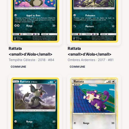
Rattata
Rattata
<small>d'Alola</small>
<small>d'Alola</small>
Tempête Céleste · 2018 · #84
Ombres Ardentes · 2017 · #81
COMMUNE
COMMUNE