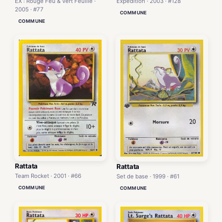
Expedition · 2003 · #128
EX : Rouge Feu & Vert Feuille ·
2005 · #77
COMMUNE
COMMUNE
Rattata
Rattata
Team Rocket · 2001 · #66
Set de base · 1999 · #61
COMMUNE
COMMUNE