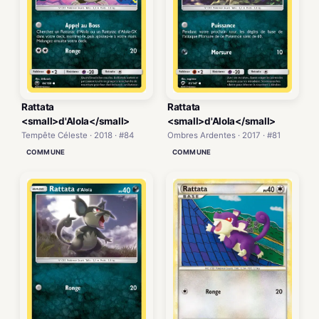
Rattata
Rattata
<small>d'Alola</small>
<small>d'Alola</small>
Tempête Céleste · 2018 · #84
Ombres Ardentes · 2017 · #81
COMMUNE
COMMUNE