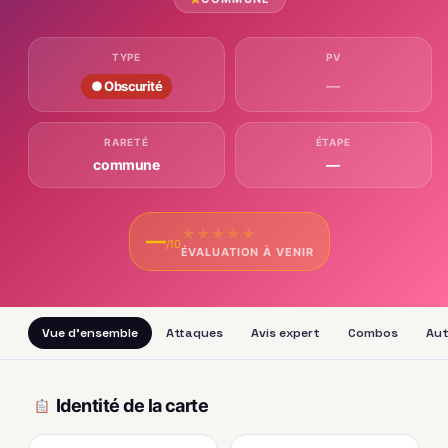
TYPE
PV
—
● Obscurité
RARETÉ
ÉTAPE
commune
—
★
★
★
★
★
—
/10
ÉVALUATION À VENIR
Vue d'ensemble
Attaques
Avis expert
Combos
Aut
Identité de la carte