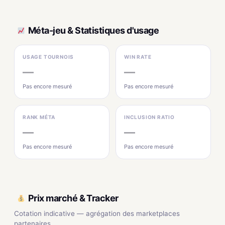
Méta-jeu & Statistiques d'usage
USAGE TOURNOIS
WIN RATE
—
—
Pas encore mesuré
Pas encore mesuré
RANK MÉTA
INCLUSION RATIO
—
—
Pas encore mesuré
Pas encore mesuré
Prix marché & Tracker
Cotation indicative — agrégation des marketplaces
partenaires.