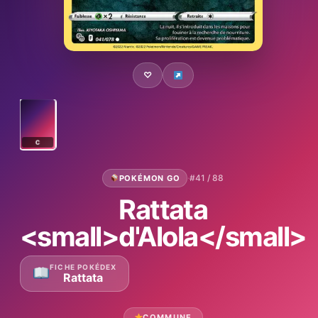
♡
C
·
#41 / 88
POKÉMON GO
Rattata
<small>d'Alola</small>
FICHE POKÉDEX
Rattata
COMMUNE