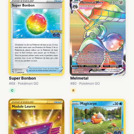
Super Bonbon
Melmetal
#69 · Pokémon GO
#80 · Pokémon GO
C
R