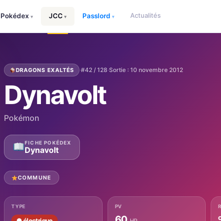
Actualités
Pokédex
JCC
Passlord
▾
▾
▾
·
#42 / 128
·
Sortie : 10 novembre 2012
DRAGONS EXALTÉS
Dynavolt
Pokémon
FICHE POKÉDEX
Dynavolt
COMMUNE
TYPE
PV
60
● électrique
HP