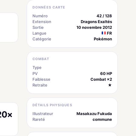
DONNÉES CARTE
Numéro
42 / 128
Extension
Dragons Exaltés
Sortie
10 novembre 2012
Langue
FR
Catégorie
Pokémon
COMBAT
Type
électrique
PV
60 HP
Faiblesse
Combat ×2
Retraite
★
DÉTAILS PHYSIQUES
20×
Illustrateur
Masakazu Fukuda
Rareté
commune