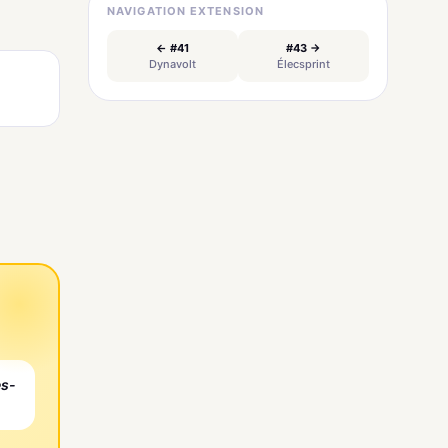
NAVIGATION EXTENSION
← #41
#43 →
Dynavolt
Élecsprint
es-