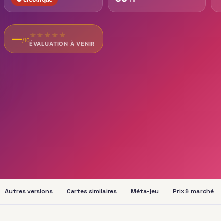
★
★
★
★
★
—
/10
ÉVALUATION À VENIR
Autres versions
Cartes similaires
Méta-jeu
Prix & marché