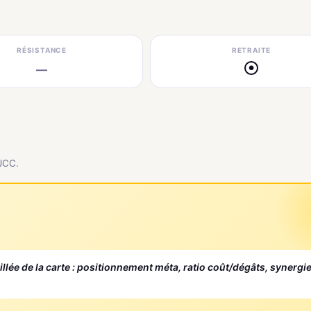
RÉSISTANCE
RETRAITE
—
●
 JCC.
aillée de la carte : positionnement méta, ratio coût/dégâts, synergi