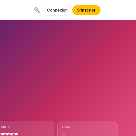
Connexion
S'inscrire
RARETÉ
ÉTAPE
commune
—