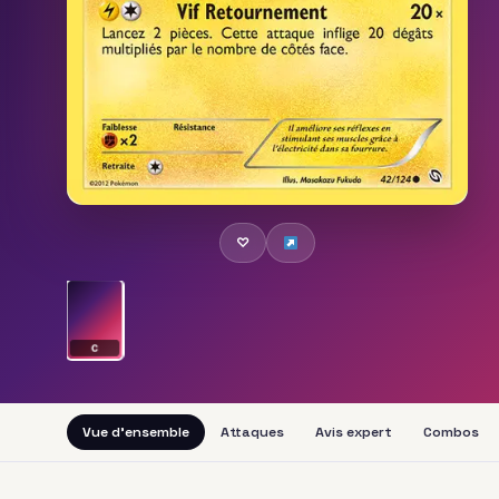
♡
C
Vue d'ensemble
Attaques
Avis expert
Combos