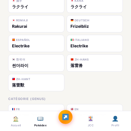
漢字
KANA
ラクライ
ラクライ
ROMAJI
DEUTSCH
Rakurai
Frizelbliz
ESPAÑOL
ITALIANO
Electrike
Electrike
한국어
ZH-HANS
썬더라이
落雷兽
ZH-HANT
落雷獸
CATÉGORIE (GENUS)
FR
EN
Pokémon Orage
Lightning Pokémon
Accueil
Pokédex
JCC
Profil
JP
DE