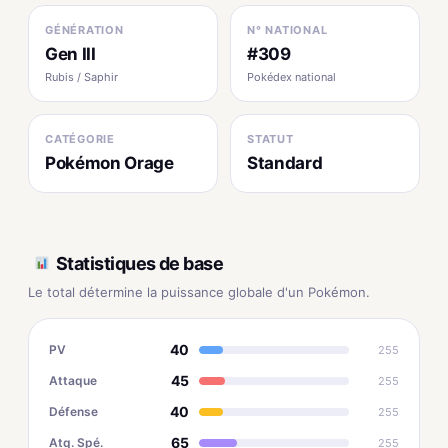
GÉNÉRATION
N° NATIONAL
Gen III
#309
Rubis / Saphir
Pokédex national
CATÉGORIE
STATUT
Pokémon Orage
Standard
Statistiques de base
Le total détermine la puissance globale d'un Pokémon.
40
PV
255
45
Attaque
255
40
Défense
255
65
Atq. Spé.
255