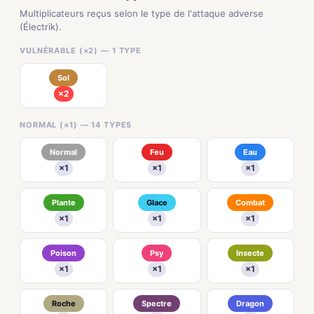
Multiplicateurs reçus selon le type de l'attaque adverse
(Électrik).
VULNÉRABLE (×2) — 1 TYPE
Sol
×2
NORMAL (×1) — 14 TYPES
Normal
Feu
Eau
×1
×1
×1
Plante
Glace
Combat
×1
×1
×1
Poison
Psy
Insecte
×1
×1
×1
Roche
Spectre
Dragon