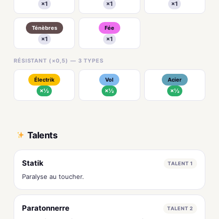
×1
×1
×1
Ténèbres
Fée
×1
×1
RÉSISTANT (×0,5) — 3 TYPES
Électrik
Vol
Acier
×½
×½
×½
Talents
Statik
TALENT 1
Paralyse au toucher.
Paratonnerre
TALENT 2