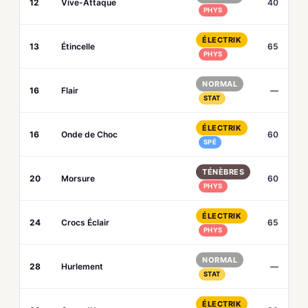
12
Vive-Attaque
40
PHYS
ÉLECTRIK
13
Étincelle
65
PHYS
NORMAL
16
Flair
—
STAT
ÉLECTRIK
16
Onde de Choc
60
SPÉ
TÉNÈBRES
20
Morsure
60
PHYS
ÉLECTRIK
24
Crocs Éclair
65
PHYS
NORMAL
28
Hurlement
—
STAT
ÉLECTRIK