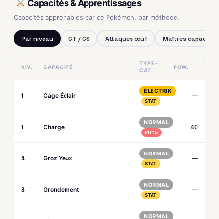
Capacités & Apprentissages
Capacités apprenables par ce Pokémon, par méthode.
Par niveau
CT / CS
Attaques œuf
Maîtres capacités
TYPE ·
NIV.
CAPACITÉ
POW.
CAT.
ÉLECTRIK
1
Cage Éclair
—
STAT
NORMAL
1
Charge
40
PHYS
NORMAL
4
Groz’Yeux
—
STAT
NORMAL
8
Grondement
—
STAT
NORMAL