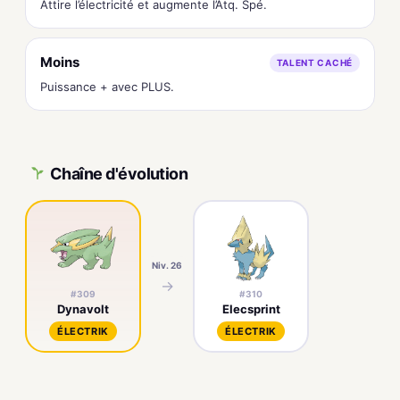
Attire l’électricité et augmente l’Atq. Spé.
Moins
TALENT CACHÉ
Puissance + avec PLUS.
Chaîne d'évolution
Niv. 26
→
#309
#310
Dynavolt
Elecsprint
ÉLECTRIK
ÉLECTRIK