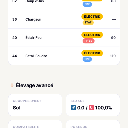
32
Coup d’Jus
80
SPÉ
ÉLECTRIK
36
Chargeur
—
STAT
ÉLECTRIK
40
Éclair Fou
90
PHYS
ÉLECTRIK
44
Fatal-Foudre
110
SPÉ
Élevage avancé
GROUPES D'ŒUF
SEXAGE
Sol
0,0 /
100,0%
COMPATIBILITÉ
POKÉRUS