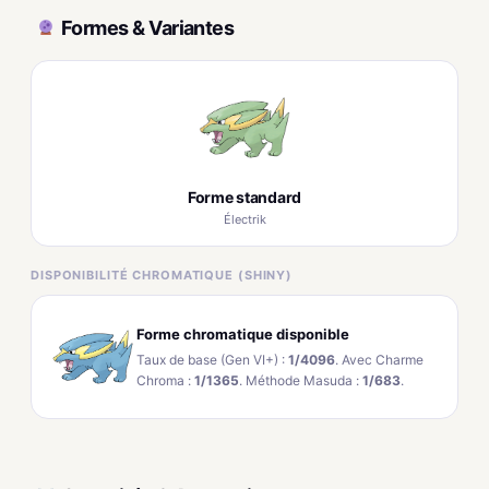
Formes & Variantes
Forme standard
Électrik
DISPONIBILITÉ CHROMATIQUE (SHINY)
Forme chromatique disponible
Taux de base (Gen VI+) :
1/4096
. Avec Charme
Chroma :
1/1365
. Méthode Masuda :
1/683
.