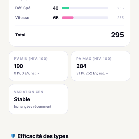
40
Déf. Spé.
255
65
Vitesse
255
295
Total
PV MIN (NIV. 100)
PV MAX (NIV. 100)
190
284
0 IV, 0 EV, nat. -
31 IV, 252 EV, nat. +
VARIATION GEN
Stable
Inchangées récemment
Efficacité des types