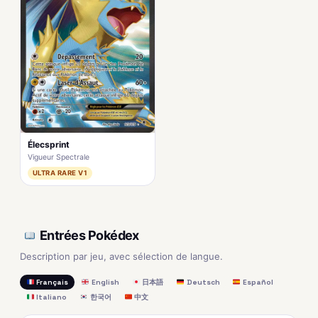
Élecsprint
Vigueur Spectrale
ULTRA RARE V1
Entrées Pokédex
Description par jeu, avec sélection de langue.
Français
English
日本語
Deutsch
Español
Italiano
한국어
中文