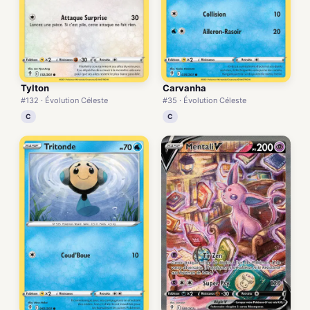
Tylton
Carvanha
#132 · Évolution Céleste
#35 · Évolution Céleste
C
C