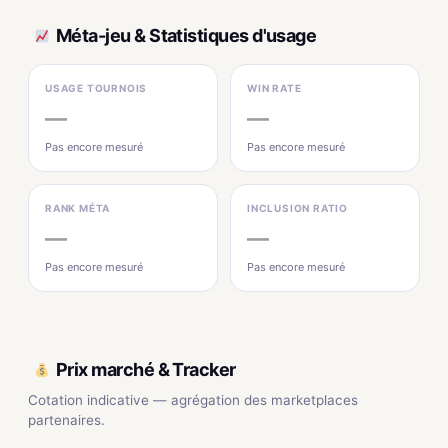
Méta-jeu & Statistiques d'usage
USAGE TOURNOIS
WIN RATE
—
—
Pas encore mesuré
Pas encore mesuré
RANK MÉTA
INCLUSION RATIO
—
—
Pas encore mesuré
Pas encore mesuré
Prix marché & Tracker
Cotation indicative — agrégation des marketplaces
partenaires.