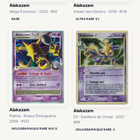
Alakazam
Alakazam
Méga-Évolution · 2025 · #56
Impact des Destins · 2016 · #118
RARE
ULTRA RARE V1
Alakazam
Alakazam
Platine : Rivaux Émergeants ·
EX : Gardiens de Cristal · 2007 ·
2009 · #103
#99
HOLOGRAPHIQUE RARE NIV.X
HOLOGRAPHIQUE RARE ☆