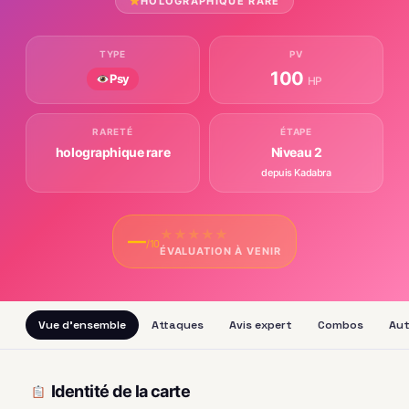
HOLOGRAPHIQUE RARE
TYPE
PV
100
Psy
HP
RARETÉ
ÉTAPE
holographique rare
Niveau 2
depuis Kadabra
★
★
★
★
★
—
/10
ÉVALUATION À VENIR
Vue d'ensemble
Attaques
Avis expert
Combos
Aut
Identité de la carte