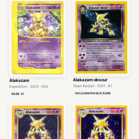
Alakazam obscur
Alakazam
Team Rocket · 2001 · #1
Expedition · 2003 · #33
HOLOGRAPHIQUE RARE
RARE V1