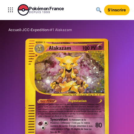
Aller au contenu
Pokémon France
S'inscrire
DEPUIS 1999
Accueil
›
JCC
›
Expedition
›
#1 Alakazam