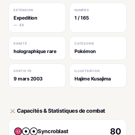
EXTENSION
NUMÉRO
Expedition
1 / 165
— · EX
RARETÉ
CATÉGORIE
holographique rare
Pokémon
SORTIE FR
ILLUSTRATION
9 mars 2003
Hajime Kusajima
Capacités & Statistiques de combat
80
Syncroblast
●
●