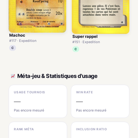
Machoc
Super rappel
#117 · Expedition
#151 · Expedition
C
C
Méta-jeu & Statistiques d'usage
USAGE TOURNOIS
WIN RATE
—
—
Pas encore mesuré
Pas encore mesuré
RANK MÉTA
INCLUSION RATIO