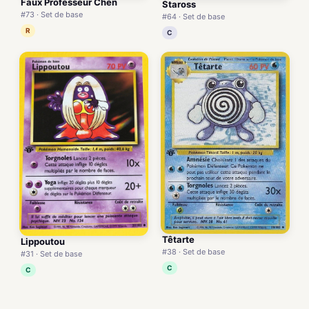
Faux Professeur Chen
Staross
#73 · Set de base
#64 · Set de base
R
C
Têtarte
Lippoutou
#38 · Set de base
#31 · Set de base
C
C