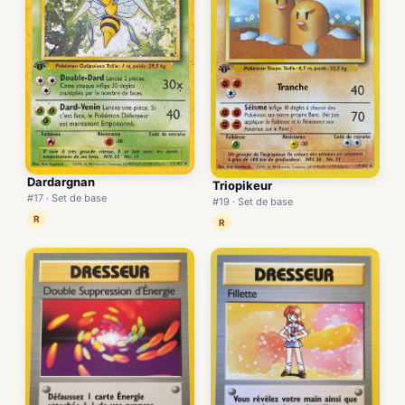
Dardargnan
Triopikeur
#17 · Set de base
#19 · Set de base
R
R