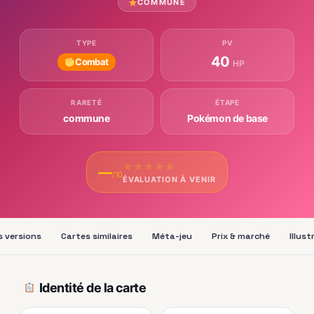
COMMUNE
TYPE
PV
40
Combat
HP
RARETÉ
ÉTAPE
commune
Pokémon de base
★
★
★
★
★
—
/10
ÉVALUATION À VENIR
s versions
Cartes similaires
Méta-jeu
Prix & marché
Illus
Identité de la carte