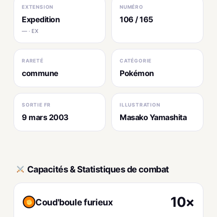
EXTENSION
NUMÉRO
Expedition
106 / 165
— · EX
RARETÉ
CATÉGORIE
commune
Pokémon
SORTIE FR
ILLUSTRATION
9 mars 2003
Masako Yamashita
Capacités & Statistiques de combat
10×
Coud'boule furieux