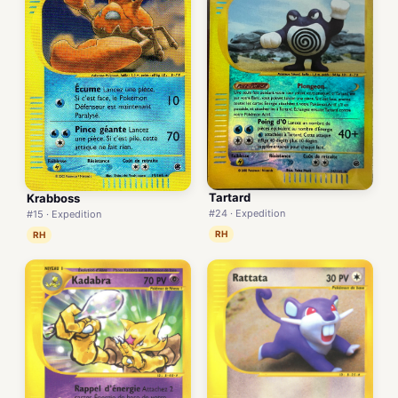
Tartard
Krabboss
#24 · Expedition
#15 · Expedition
RH
RH