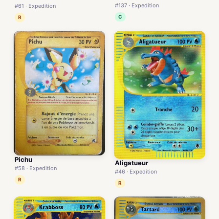
#137 · Expedition
#61 · Expedition
C
R
Pichu
Aligatueur
#58 · Expedition
#46 · Expedition
R
R