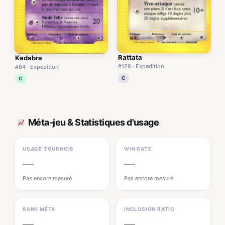
Rattata
Kadabra
#128 · Expedition
#84 · Expedition
C
C
Méta-jeu & Statistiques d'usage
USAGE TOURNOIS
WIN RATE
—
—
Pas encore mesuré
Pas encore mesuré
RANK MÉTA
INCLUSION RATIO
—
—