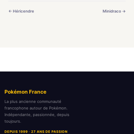
← Héricendre
Minidraco →
Pokémon France
La plus ancienne communauté
francophone autour de Pokémon.
Indépendante, passionnée, depuis
toujours.
DEPUIS 1999 · 27 ANS DE PASSION