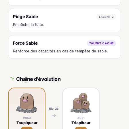
Piège Sable
TALENT 2
Empêche la fuite.
Force Sable
TALENT CACHÉ
Renforce des capacités en cas de tempête de sable.
Chaîne d'évolution
Niv. 26
→
#050
#051
Taupiqueur
Triopikeur