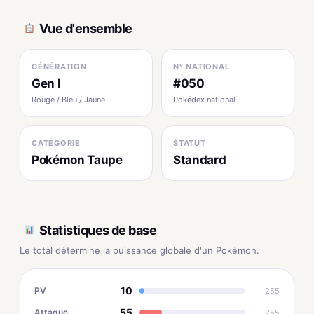
Vue d'ensemble
GÉNÉRATION
N° NATIONAL
Gen I
#050
Rouge / Bleu / Jaune
Pokédex national
CATÉGORIE
STATUT
Pokémon Taupe
Standard
Statistiques de base
Le total détermine la puissance globale d'un Pokémon.
10
PV
255
55
Attaque
255