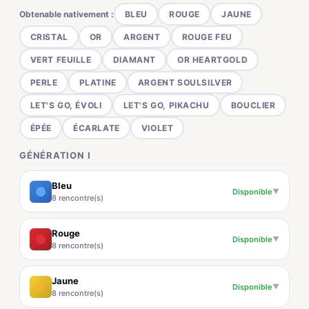
Obtenable nativement :
BLEU
ROUGE
JAUNE
CRISTAL
OR
ARGENT
ROUGE FEU
VERT FEUILLE
DIAMANT
OR HEARTGOLD
PERLE
PLATINE
ARGENT SOULSILVER
LET'S GO, ÉVOLI
LET'S GO, PIKACHU
BOUCLIER
ÉPÉE
ÉCARLATE
VIOLET
GÉNÉRATION I
Bleu
Disponible
▼
8 rencontre(s)
Rouge
Disponible
▼
8 rencontre(s)
Jaune
Disponible
▼
8 rencontre(s)