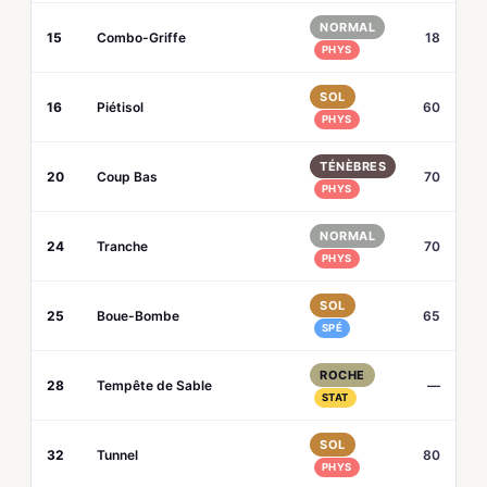
NORMAL
15
Combo-Griffe
18
PHYS
SOL
16
Piétisol
60
PHYS
TÉNÈBRES
20
Coup Bas
70
PHYS
NORMAL
24
Tranche
70
PHYS
SOL
25
Boue-Bombe
65
SPÉ
ROCHE
28
Tempête de Sable
—
STAT
SOL
32
Tunnel
80
PHYS