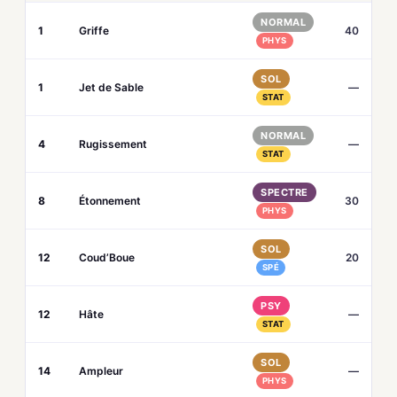
NORMAL
1
Griffe
40
PHYS
SOL
1
Jet de Sable
—
STAT
NORMAL
4
Rugissement
—
STAT
SPECTRE
8
Étonnement
30
PHYS
SOL
12
Coud’Boue
20
SPÉ
PSY
12
Hâte
—
STAT
SOL
14
Ampleur
—
PHYS