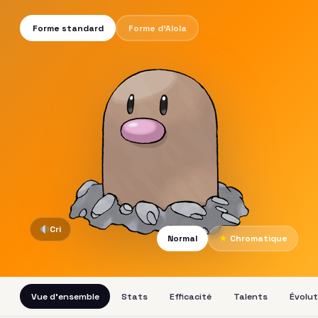
Forme standard
Forme d'Alola
Cri
Normal
★
Chromatique
Vue d'ensemble
Stats
Efficacité
Talents
Évolut