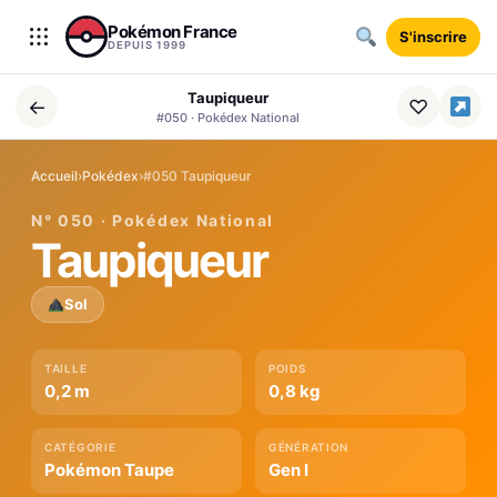
Aller au contenu
Pokémon France
S'inscrire
DEPUIS 1999
Taupiqueur
←
♡
#050 · Pokédex National
Accueil
›
Pokédex
›
#050 Taupiqueur
N° 050 · Pokédex National
Taupiqueur
Sol
TAILLE
POIDS
0,2 m
0,8 kg
CATÉGORIE
GÉNÉRATION
Pokémon Taupe
Gen I