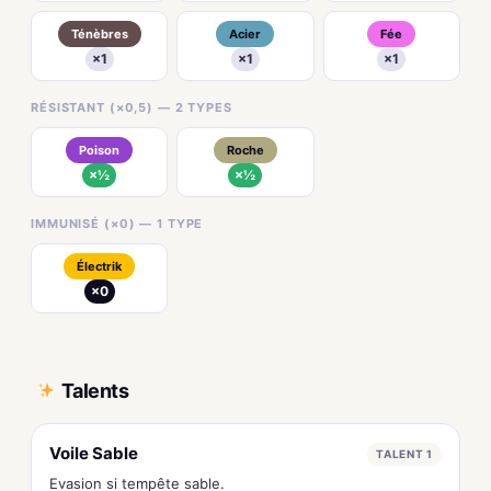
Ténèbres
Acier
Fée
×1
×1
×1
RÉSISTANT (×0,5) — 2 TYPES
Poison
Roche
×½
×½
IMMUNISÉ (×0) — 1 TYPE
Électrik
×0
Talents
Voile Sable
TALENT 1
Evasion si tempête sable.