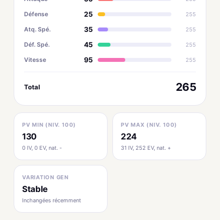
25
Défense
255
35
Atq. Spé.
255
45
Déf. Spé.
255
95
Vitesse
255
265
Total
PV MIN (NIV. 100)
PV MAX (NIV. 100)
130
224
0 IV, 0 EV, nat. -
31 IV, 252 EV, nat. +
VARIATION GEN
Stable
Inchangées récemment