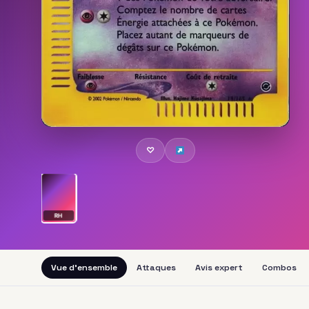
♡
RH
Vue d'ensemble
Attaques
Avis expert
Combos