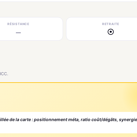
RÉSISTANCE
RETRAITE
—
●
 JCC.
aillée de la carte : positionnement méta, ratio coût/dégâts, synergi