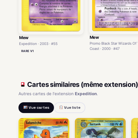
Mew
Mew
Promo Black Star Wizards Of
Expedition · 2003 · #55
Coast · 2000 · #47
RARE V1
Cartes similaires (même extension
Autres cartes de l'extension
Expedition
.
Vue cartes
Vue liste