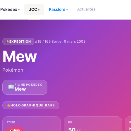
Actualités
Pokédex
JCC
Passlord
▾
▾
▾
·
#19 / 165
·
Sortie : 9 mars 2003
EXPEDITION
Mew
Pokémon
FICHE POKÉDEX
Mew
HOLOGRAPHIQUE RARE
TYPE
PV
50
Psy
HP