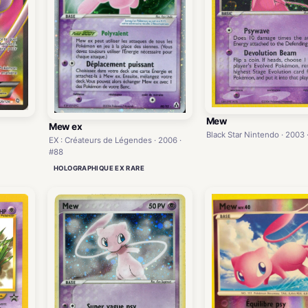
Mew
Mew ex
Black Star Nintendo · 2003 
EX : Créateurs de Légendes · 2006 ·
#88
HOLOGRAPHIQUE EX RARE