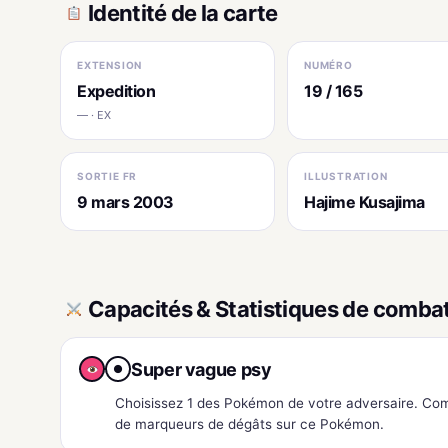
Identité de la carte
EXTENSION
NUMÉRO
Expedition
19 / 165
— · EX
SORTIE FR
ILLUSTRATION
9 mars 2003
Hajime Kusajima
Capacités & Statistiques de comba
Super vague psy
●
Choisissez 1 des Pokémon de votre adversaire. Co
de marqueurs de dégâts sur ce Pokémon.