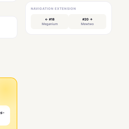
NAVIGATION EXTENSION
← #18
#20 →
Meganium
Mewtwo
es-