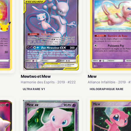
Mewtwo et Mew
Mew
Harmonie des Esprits · 2019 · #222
Alliance Infaillible · 2019 · 
ULTRA RARE V1
HOLOGRAPHIQUE RARE