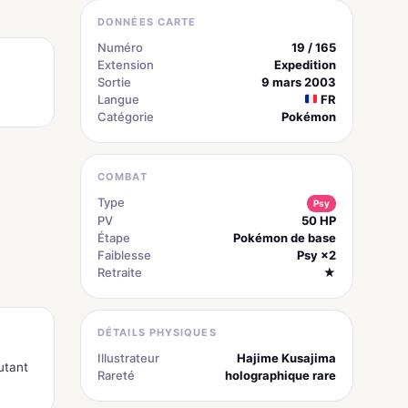
DONNÉES CARTE
Numéro
19 / 165
Extension
Expedition
Sortie
9 mars 2003
Langue
FR
Catégorie
Pokémon
COMBAT
Type
Psy
PV
50 HP
Étape
Pokémon de base
Faiblesse
Psy ×2
Retraite
★
DÉTAILS PHYSIQUES
Illustrateur
Hajime Kusajima
utant
Rareté
holographique rare