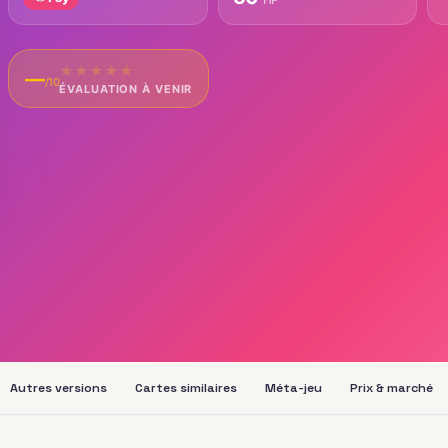
★
★
★
★
★
—
/10
ÉVALUATION À VENIR
Autres versions
Cartes similaires
Méta-jeu
Prix & marché